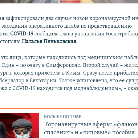
ая зафиксировали два случая новой коронавирусной и
я заседания оперативного штаба по предотвращению
ения
COVID-19
сообщила глава управления Роспотребна
астополю
Наталья Пеньковская.
– это лица, которые находились под медицинским наб
. Один – по очагу в Симферополе. Второй случай – жит
урга, которая прилетела в Крым. Сразу после прибыти
серватор в Евпатории. Также установлено, что ее супр
оже с COVID-19 находится под меднаблюдением», – ска
БОЛЬШЕ ПО ТЕМЕ:
Коронавирусные аферы: «флако
спасения» и «липовые» пособия