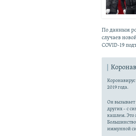
По данным ро
случаев ново
COVID-19 подт
Коронав
Коронавиру
2019 года.
Он вызывает
других – с с
кашлем. Это 
Большинство
иммунной си