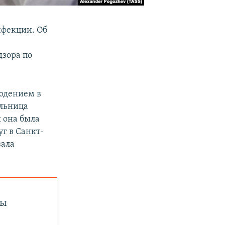
нфекции. Об
дзора по
людением в
ельница
я она была
уг в Санкт-
зала
ны