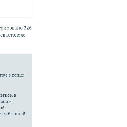
трировано 326
Севастополе
итае в конце
егкое, в
урой и
ой.
 ослабленной