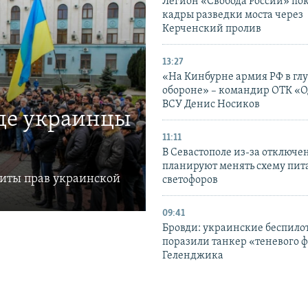
Легион «Свобода России» по
кадры разведки моста через
Керченский пролив
13:27
«На Кинбурне армия РФ в гл
обороне» – командир ОТК «О
ВСУ Денис Носиков
где украинцы
11:11
В Севастополе из-за отключе
планируют менять схему пит
щиты прав украинской
светофоров
09:41
Бровди: украинские беспил
поразили танкер «теневого ф
Геленджика