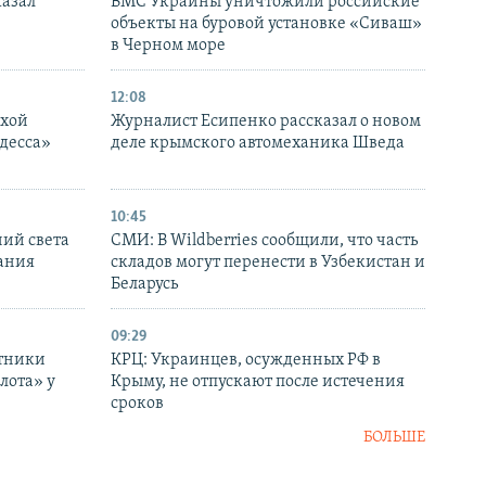
казал
ВМС Украины уничтожили российские
объекты на буровой установке «Сиваш»
в Черном море
12:08
ухой
Журналист Есипенко рассказал о новом
десса»
деле крымского автомеханика Шведа
10:45
ний света
СМИ: В Wildberries сообщили, что часть
ания
складов могут перенести в Узбекистан и
Беларусь
09:29
отники
КРЦ: Украинцев, осужденных РФ в
лота» у
Крыму, не отпускают после истечения
сроков
БОЛЬШЕ