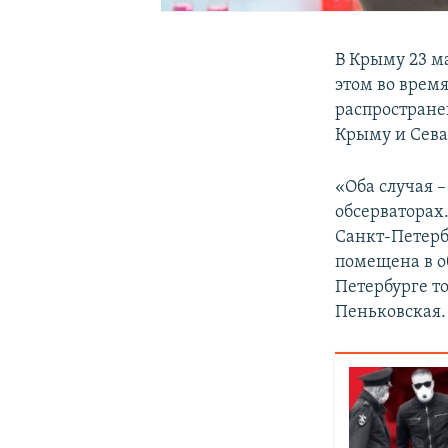
В Крыму 23 м
этом во врем
распростран
Крыму и Сев
«Оба случая 
обсерваторах
Санкт-Петерб
помещена в об
Петербурге т
Пеньковская.