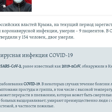
ссийских властей Крыма, на текущий период зарегис
й коронавирусной инфекции, умерли – 9 пациентов. В 
вердили у 154 человек, двое умерли.
ирусная инфекция COVID-19
с
SARS-CoV-2
, ранее известный как
2019-nCoV
, обнаружили в К
 заболевания
COVID-19
. В некоторых случаях течение болезни л
имптомами простуды и гриппа, в том числе с высокой температ
может перерасти в пневмонию, которая может быть смертельн
 больных выздоравливает; умирают преимущественно люди с
стемой, в частности пожилые.