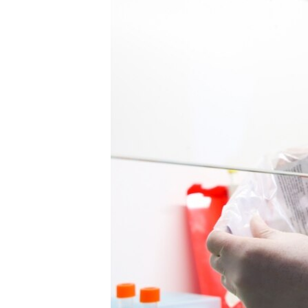
ПОБЕДИТЕЛЕЙ НЕ СУДЯТ?
КРЫМ.НЕПОКОРЕННЫЙ
ELIFBE
УКРАИНСКАЯ ПРОБЛЕМА КРЫМА