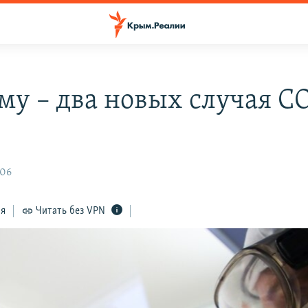
му – два новых случая C
:06
ся
Читать без VPN