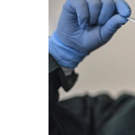
ПОБЕДИТЕЛЕЙ НЕ СУДЯТ?
КРЫМ.НЕПОКОРЕННЫЙ
ELIFBE
УКРАИНСКАЯ ПРОБЛЕМА КРЫМА