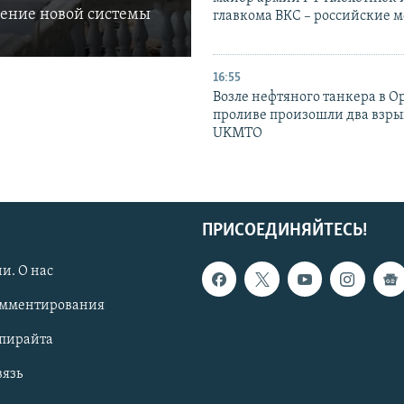
ление новой системы
главкома ВКС – российские 
16:55
Возле нефтяного танкера в 
проливе произошли два взры
UKMTO
ПРИСОЕДИНЯЙТЕСЬ!
и. О нас
омментирования
опирайта
вязь