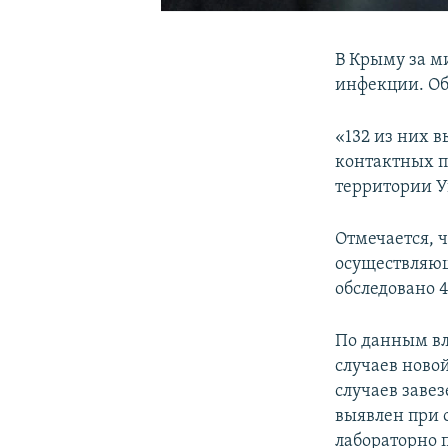
В Крыму за м
инфекции. Об
«132 из них 
контактных п
территории 
Отмечается, 
осуществляю
обследовано 4
По данным вл
случаев ново
случаев завез
выявлен при 
лабораторно 