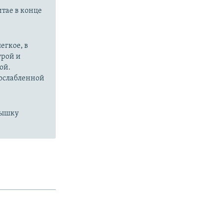
итае в конце
егкое, в
урой и
ой.
 ослабленной
пышку