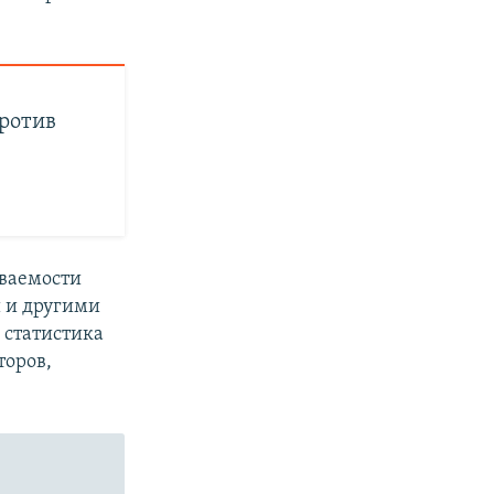
против
еваемости
 и другими
а статистика
торов,