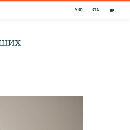
УКР
КТА
вших