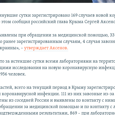
инувшие сутки зарегистрировано 169 случаев новой к
 этом сообщил российский глава Крыма Сергей Аксено
выявлены при обращении за медицинской помощью, 33 
о ранее зарегистрированным случаям, 4 случая завозн
Украины», –
утверждает Аксенов.
что за истекшие сутки всеми лабораториями на терри
щими исследования на новую коронавирусную инфекц
956 человек.
астей, всего на текущий период в Крыму зарегистрир
й коронавирусной инфекции. 111 из них завозные из-за
ены из соседней России и выявлены по контакту с ними
обращении за медицинской помощью и по контакту с 
подтвержденными результатами, 869 – при лаборатор