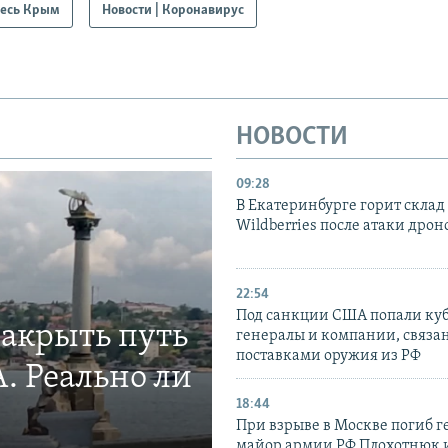
есь Крым
Новости | Коронавирус
НОВОСТИ
09:28
В Екатеринбурге горит склад
Wildberries после атаки дрон
22:54
Под санкции США попали ку
закрыть путь
генералы и компании, связа
поставками оружия из РФ
. Реально ли
18:44
При взрыве в Москве погиб г
майор армии РФ Плохотнюк и