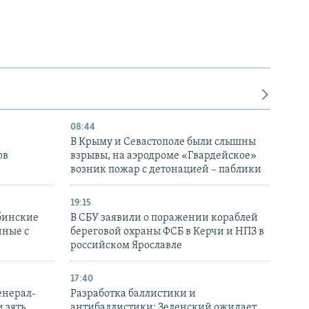
08:44
В Крыму и Севастополе были слышны
ов
взрывы, на аэродроме «Гвардейское»
возник пожар с детонацией – паблики
19:15
бинские
В СБУ заявили о поражении кораблей
нные с
береговой охраны ФСБ в Керчи и НПЗ в
российском Ярославле
17:40
енерал-
Разработка баллистики и
 зять
антибаллистики: Зеленский ожидает