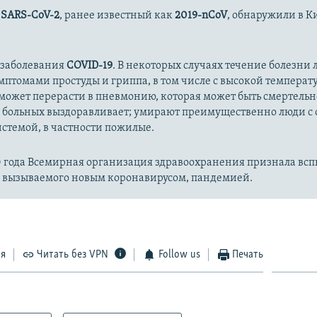
с
SARS-CoV-2
, ранее известный как
2019-nCoV
, обнаружили в К
 заболевания
COVID-19
. В некоторых случаях течение болезни л
имптомами простуды и гриппа, в том числе с высокой температ
может перерасти в пневмонию, которая может быть смертельн
 больных выздоравливает; умирают преимущественно люди с
стемой, в частности пожилые.
20 года Всемирная организация здравоохранения признала вс
, вызываемого новым коронавирусом, пандемией.
ся
Читать без VPN
Follow us
Печать