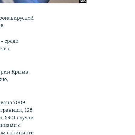
оронавирусной
в.
– среди
ые с
тории Крыма,
ию,
овано 7009
 границы, 128
, 5901 случай
лицами с
ном скрининге