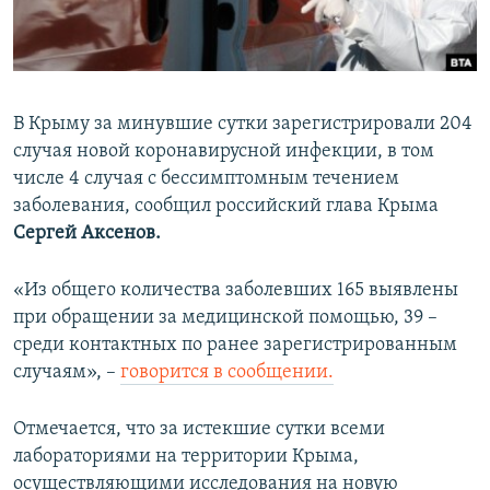
ПРИСОЕДИНЯЙТЕСЬ!
ПОБЕДИТЕЛЕЙ НЕ СУДЯТ?
КРЫМ.НЕПОКОРЕННЫЙ
ELIFBE
В Крыму за минувшие сутки зарегистрировали 204
УКРАИНСКАЯ ПРОБЛЕМА КРЫМА
случая новой коронавирусной инфекции, в том
Все сайты RFE/RL
числе 4 случая с бессимптомным течением
заболевания, сообщил российский глава Крыма
Сергей Аксенов.
«Из общего количества заболевших 165 выявлены
при обращении за медицинской помощью, 39 –
среди контактных по ранее зарегистрированным
случаям», –
говорится в сообщении.
Отмечается, что за истекшие сутки всеми
лабораториями на территории Крыма,
осуществляющими исследования на новую