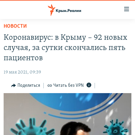
Доступность
ссылки
Вернуться
НОВОСТИ
к
НОВОСТИ
Коронавирус: в Крыму – 92 новых
основному
СПЕЦПРОЕКТЫ
содержанию
случая, за сутки скончались пять
ВОДА
Вернутся
ГРУЗ 200
пациентов
к
ИСТОРИЯ
КАРТА ВОЕННЫХ ОБЪЕКТОВ КРЫМА
главной
19 мая 2021, 09:39
ЕЩЕ
11 ЛЕТ ОККУПАЦИИ КРЫМА. 11 ИСТОРИЙ СОПРОТИВЛЕНИЯ
навигации
Вернутся
Поделиться
Читать без VPN
РАДІО СВОБОДА
ИНТЕРАКТИВ
к
КАК ОБОЙТИ БЛОКИРОВКУ
ИНФОГРАФИКА
поиску
ТЕЛЕПРОЕКТ КРЫМ.РЕАЛИИ
Українською
СОВЕТЫ ПРАВОЗАЩИТНИКОВ
Qırımtatar
ПРОПАВШИЕ БЕЗ ВЕСТИ