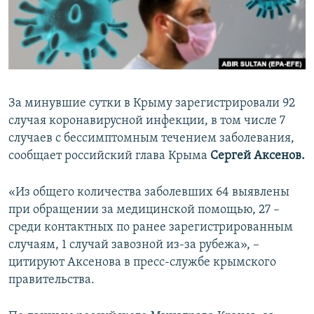
ПРИСОЕДИНЯЙТЕСЬ!
ПОБЕДИТЕЛЕЙ НЕ СУДЯТ?
КРЫМ.НЕПОКОРЕННЫЙ
ELIFBE
УКРАИНСКАЯ ПРОБЛЕМА КРЫМА
За минувшие сутки в Крыму зарегистрировали 92
Все сайты RFE/RL
случая коронавирусной инфекции, в том числе 7
случаев с бессимптомным течением заболевания,
сообщает российский глава Крыма
Сергей Аксенов.
«Из общего количества заболевших 64 выявлены
при обращении за медицинской помощью, 27 –
среди контактных по ранее зарегистрированным
случаям, 1 случай завозной из-за рубежа», –
цитируют Аксенова в пресс-службе крымского
правительства.