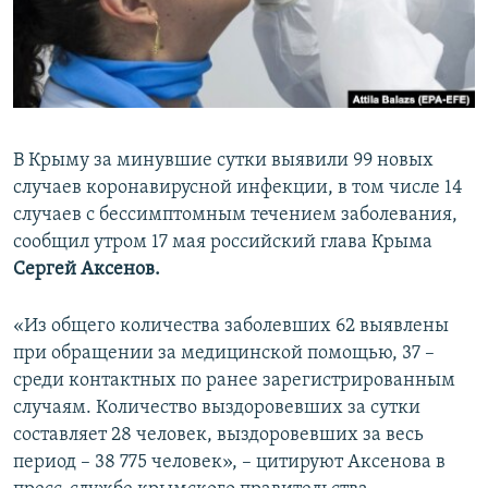
ПРИСОЕДИНЯЙТЕСЬ!
ПОБЕДИТЕЛЕЙ НЕ СУДЯТ?
КРЫМ.НЕПОКОРЕННЫЙ
ELIFBE
УКРАИНСКАЯ ПРОБЛЕМА КРЫМА
В Крыму за минувшие сутки выявили 99 новых
Все сайты RFE/RL
случаев коронавирусной инфекции, в том числе 14
случаев с бессимптомным течением заболевания,
сообщил утром 17 мая российский глава Крыма
Сергей Аксенов.
«Из общего количества заболевших 62 выявлены
при обращении за медицинской помощью, 37 –
среди контактных по ранее зарегистрированным
случаям. Количество выздоровевших за сутки
составляет 28 человек, выздоровевших за весь
период – 38 775 человек», – цитируют Аксенова в