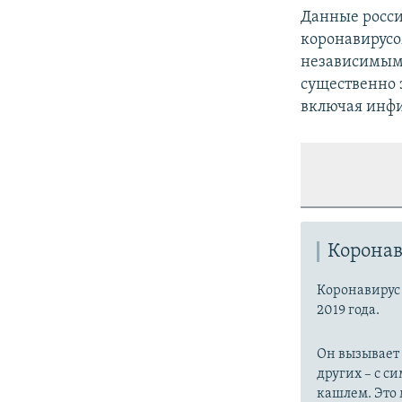
Данные росси
коронавирус
независимым
существенно 
включая инфи
Коронав
Коронавиру
2019 года.
Он вызывает
других – с с
кашлем. Это 