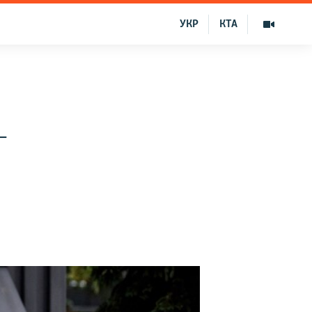
УКР
КТА
–