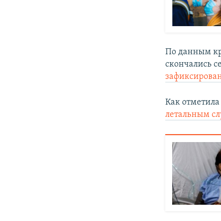
По данным кр
скончались се
зафиксирован
Как отметила
летальным с