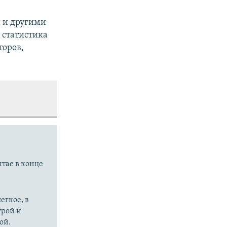
 и другими
а статистика
торов,
итае в конце
егкое, в
урой и
ой.