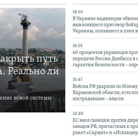
18:02
В Украине выдвинули обвине
выносившего приговор бойц
Украины, попавшего в плен 
16:59
60 процентов украинцев про
закрыть путь
передачи России Донбасса в 
гарантии безопасности – опр
. Реально ли
15:47
Войска РФ ударили по Изюму
Харьковской области, есть п
ление новой системы
пострадавшие – власти
14:40
ЕС ввел санкции против дир
заводов РФ, причастных к пр
ракет «Сармат» и «Исканде