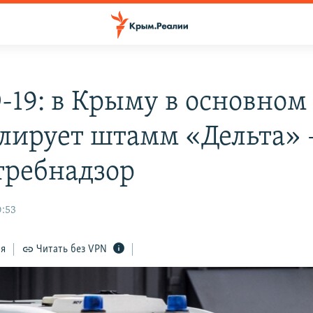
-19: в Крыму в основном
лирует штамм «Дельта» 
требнадзор
0:53
ся
Читать без VPN