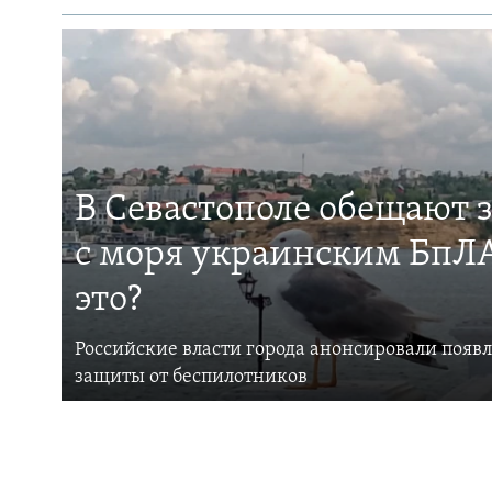
В Севастополе обещают 
с моря украинским БпЛА
это?
Российские власти города анонсировали появ
защиты от беспилотников