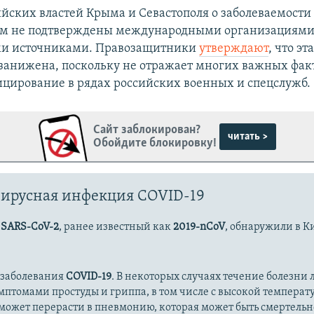
йских властей Крыма и Севастополя о заболеваемости
ом не подтверждены международными организациями
и источниками. Правозащитники
утверждают
, что эт
занижена, поскольку не отражает многих важных фак
цирование в рядах российских военных и спецслужб.
Сайт заблокирован?
читать >
Обойдите блокировку!
ирусная инфекция COVID-19
с
SARS-CoV-2
, ранее известный как
2019-nCoV
, обнаружили в К
 заболевания
COVID-19
. В некоторых случаях течение болезни л
имптомами простуды и гриппа, в том числе с высокой температ
может перерасти в пневмонию, которая может быть смертельн