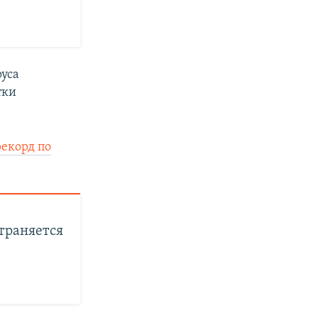
уса
тки
рекорд по
страняется