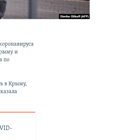
коронавируса
Крыму и
а по
ь в Крыму,
казала
VID-