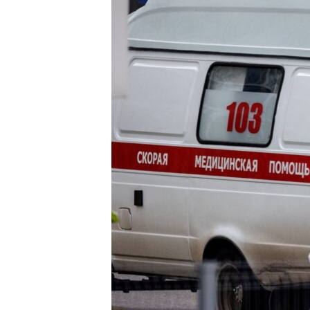
ПОБЕДИТЕЛЕЙ НЕ СУДЯТ?
КРЫМ.НЕПОКОРЕННЫЙ
ELIFBE
УКРАИНСКАЯ ПРОБЛЕМА КРЫМА