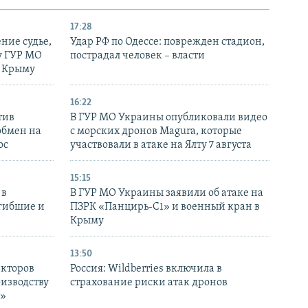
17:28
ние судье,
Удар РФ по Одессе: поврежден стадион,
у ГУР МО
пострадал человек – власти
в Крыму
16:22
тив
В ГУР МО Украины опубликовали видео
обмен на
с морских дронов Magura, которые
ос
участвовали в атаке на Ялту 7 августа
15:15
 в
В ГУР МО Украины заявили об атаке на
огибшие и
ПЗРК «Панцирь-С1» и военный кран в
Крыму
13:50
екторов
Россия: Wildberries включила в
оизводству
страхование риски атак дронов
р»