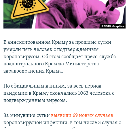
ПРИСОЕДИНЯЙТЕСЬ!
ПОБЕДИТЕЛЕЙ НЕ СУДЯТ?
КРЫМ.НЕПОКОРЕННЫЙ
ELIFBE
УКРАИНСКАЯ ПРОБЛЕМА КРЫМА
В аннексированном Крыму за прошлые сутки
Все сайты RFE/RL
умерли пять человек с подтвержденным
коронавирусом. Об этом сообщает пресс-служба
подконтрольного Кремлю Министерства
здравоохранения Крыма.
По официальным данным, за весь период
пандемии в Крыму скончались 1063 человека с
подтвержденным вирусом.
За минувшие сутки
выявили 69 новых случаев
коронавирусной инфекции, в том числе 3 случая с