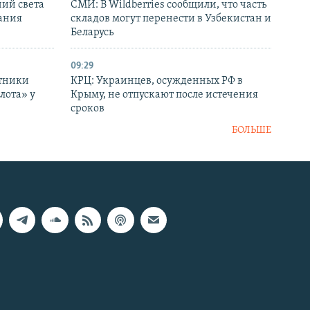
ний света
СМИ: В Wildberries сообщили, что часть
ания
складов могут перенести в Узбекистан и
Беларусь
09:29
отники
КРЦ: Украинцев, осужденных РФ в
лота» у
Крыму, не отпускают после истечения
сроков
БОЛЬШЕ