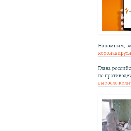
Напомним, за
коронавирус
Глава россий
по противоде
выросло коли