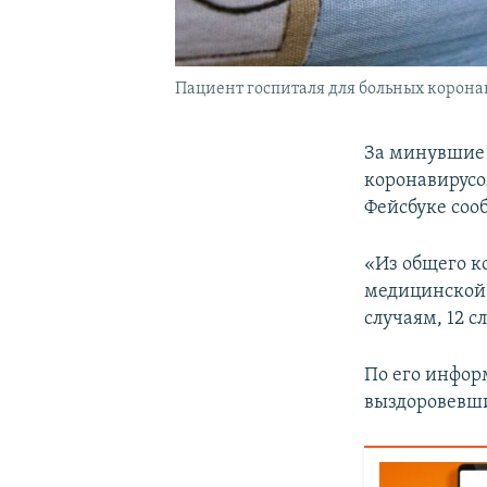
Пациент госпиталя для больных корона
За минувшие 
коронавирусо
Фейсбуке соо
«Из общего к
медицинской 
случаям, 12 с
По его инфор
выздоровевших