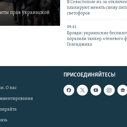
В Севастополе из-за отключе
планируют менять схему пит
щиты прав украинской
светофоров
09:41
Бровди: украинские беспил
поразили танкер «теневого ф
Геленджика
ПРИСОЕДИНЯЙТЕСЬ!
и. О нас
омментирования
опирайта
вязь