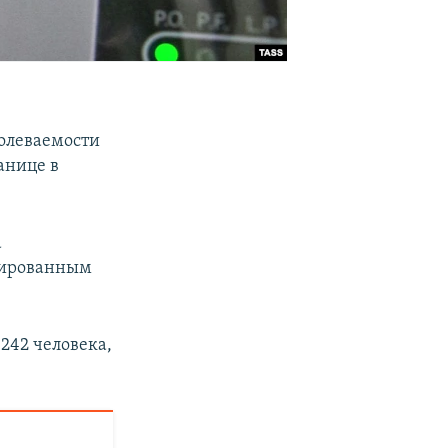
болеваемости
анице в
а
трированным
242 человека,