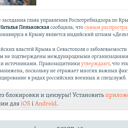
е заседания глава управления Роспотребнадзора по Кр
Наталья Пеньковская
сообщила, что
самым распростр
онавируса в Крыму является индийский штамм «Дельт
йских властей Крыма и Севастополя о заболеваемости
ом не подтверждены международными организациями
и источниками. Правозащитники
утверждают
, что эт
занижена, поскольку не отражает многих важных фак
цирование в рядах российских военных и спецслужб.
ез блокировки и цензуры! Установить
прилож
лии для
iOS
і
Android
.