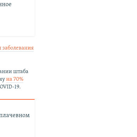
нное
я заболевания
дании штаба
ыму
на 70%
OVID-19.
 плачевном