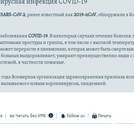
ирусная инфекция COVID-19
с
SARS-CoV-2
, ранее известный как
2019-nCoV
, обнаружили в К
 заболевания
COVID-19
. В некоторых случаях течение болезни л
имптомами простуды и гриппа, в том числе с высокой температ
может перерасти в пневмонию, которая может быть смертельн
 больных выздоравливает; умирают преимущественно люди с
стемой, в частности пожилые.
20 года Всемирная организация здравоохранения признала вс
, вызываемого новым коронавирусом, пандемией.
ся
Читать без VPN
Follow us
Печать