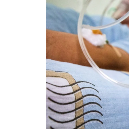
ПОБЕДИТЕЛЕЙ НЕ СУДЯТ?
КРЫМ.НЕПОКОРЕННЫЙ
ELIFBE
УКРАИНСКАЯ ПРОБЛЕМА КРЫМА