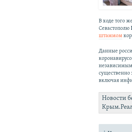
В ходе того ж
Севастополю
штаммом
кор
Данные росси
коронавирус
независимым
существенно 
включая инфи
Новости б
Крым.Реа