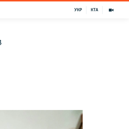
УКР
КТА
в