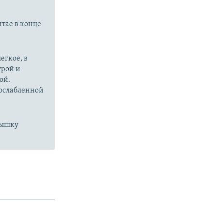
итае в конце
егкое, в
урой и
ой.
 ослабленной
пышку