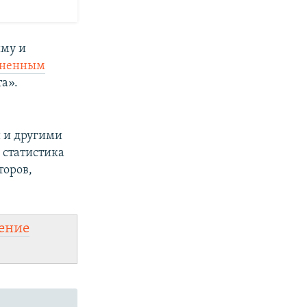
ыму и
аненным
а».
 и другими
а статистика
торов,
ение