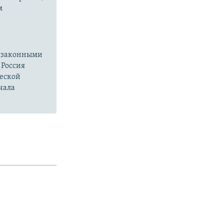
м
езаконными
 Россия
ческой
чала