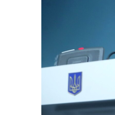
ПОБЕДИТЕЛЕЙ НЕ СУДЯТ?
КРЫМ.НЕПОКОРЕННЫЙ
ELIFBE
УКРАИНСКАЯ ПРОБЛЕМА КРЫМА