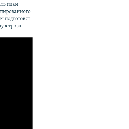
ть план
упированного
ы подготовят
уострова.