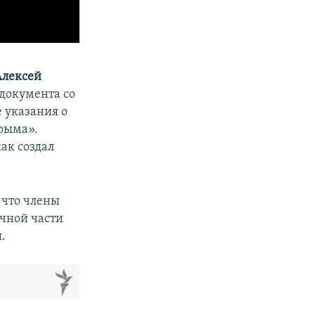
Алексей
документа со
 указания о
Крыма».
как создал
, что члены
чной части
.
м