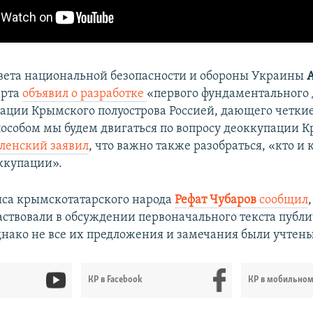
вета национальной безопасности и обороны Украины
арта
объявил о разработке
«первого фундаментального 
ации Крымского полуострова Россией, дающего четкие
пособом мы будем двигаться по вопросу деоккупации 
ленский заявил
, что важно также разобраться, «кто и 
оккупации».
са крымскотатарского народа
Рефат Чубаров
сообщил
ствовали в обсуждении первоначального текста публи
днако не все их предложения и замечания были учтены
КР в Facebook
КР в мобильно