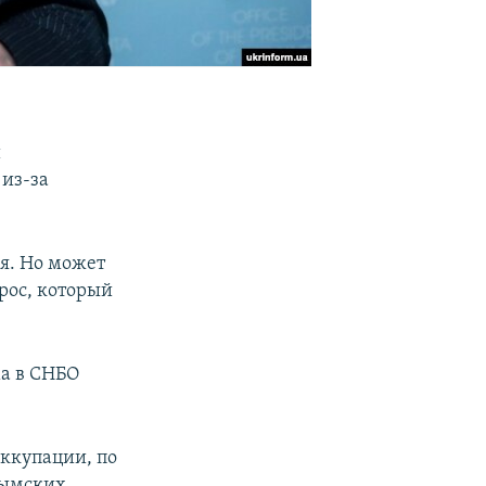
и
из-за
ия. Но может
прос, который
ма в СНБО
ккупации, по
рымских