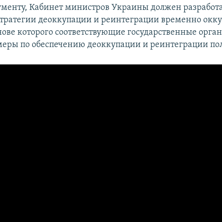
ументу, Кабинет министров Украины должен разработа
тратегии деоккупации и реинтеграции временно окк
нове которого соответствующие государственные орган
меры по обеспечению деоккупации и реинтеграции пол