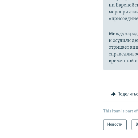
ни Европейск
мероприятии
«присоедине
Международн
и осудили де
отрицает анн
справедливо
временной ок
Поделить
This item is part of
Новости
В