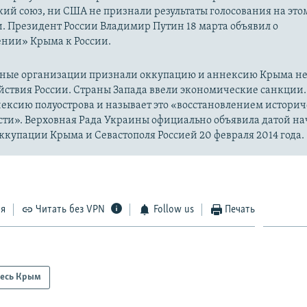
ий союз, ни США не признали результаты голосования на это
. Президент России Владимир Путин 18 марта объявил о
нии» Крыма к России.
ые организации признали оккупацию и аннексию Крыма н
йствия России. Страны Запада ввели экономические санкции.
ексию полуострова и называет это «восстановлением истори
сти». Верховная Рада Украины официально объявила датой на
купации Крыма и Севастополя Россией 20 февраля 2014 года.
ся
Читать без VPN
Follow us
Печать
есь Крым