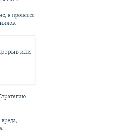
о
о, в процессе
анилов.
прорыв или
Стратегию
 вреда,
а.