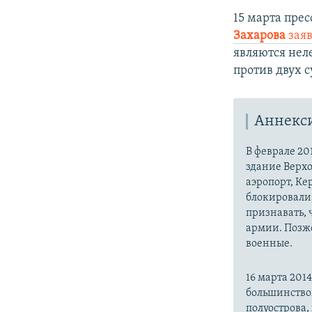
15 марта пре
Захарова
заяв
являются нел
против двух с
Аннекс
В феврале 20
здание Верх
аэропорт, Ке
блокировали 
признавать,
армии. Позже
военные.
16 марта 20
большинство
полуострова,