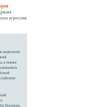
ария
 Крыма
роза агрессии
в захватили
ский
ы, а также
казывались
йской
оссийские
нный
го
 Ни Украина,