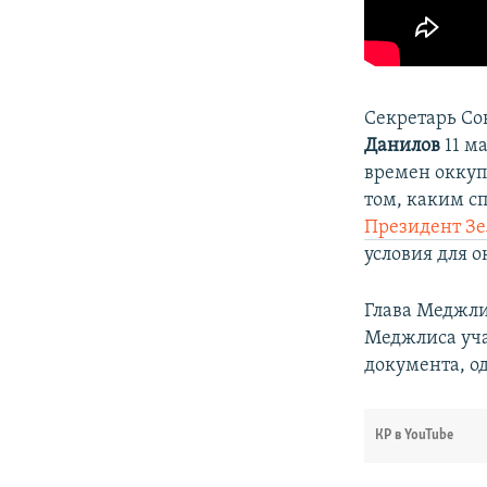
Секретарь Со
Данилов
11 м
времен оккуп
том, каким с
Президент Зе
условия для 
Глава Меджли
Меджлиса уча
документа, о
КР в YouTube