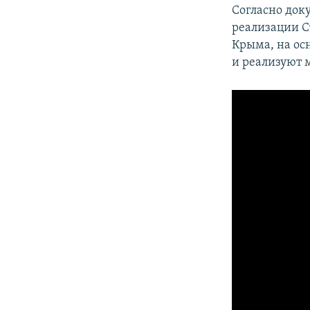
Согласно док
реализации С
Крыма, на ос
и реализуют 