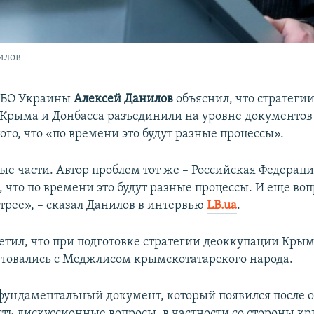
илов
НБО Украины
Алексей Данилов
объяснил, что стратеги
Крыма и Донбасса разъединили на уровне документов 
ого, что «по времени это будут разные процессы».
ые части. Автор проблем тот же – Российская Федерац
, что по времени это будут разные процессы. И еще во
трее», – сказал Данилов в интервью
LB.ua
.
етил, что при подготовке стратегии деоккупации Кры
товались с Меджлисом крымскотатарского народа.
фундаментальный документ, который появился после о
сть дискуссионные вопросы, в частности со стороны к