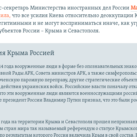
сс-секретарь Министерства иностранных дел России
М
ила,
что все усилия Киева относительно деоккупации
егитимными и не могут восприниматься иначе, как уг
убъектов России – Крыма и Севастополя.
ия Крыма Россией
14 года вооруженные люди в форме без опознавательных знако
овной Рады АРК, Совета министров АРК, а также симферополь
рченскую паромную переправу, другие стратегические объект
действия украинских войск. Российские власти поначалу от
 что эти вооруженные люди являются военнослужащими росси
 президент России Владимир Путин признал, что это были р
14 года на территории Крыма и Севастополя прошел непризна
м стран мира так называемый референдум о статусе Крымско
 по результатам которого Россия включила Крым в свой состав.