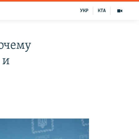
УКР
КТА
очему
 и