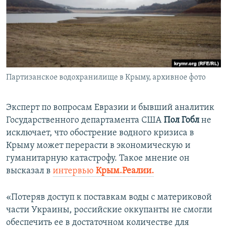
ПРИСОЕДИНЯЙТЕСЬ!
ПОБЕДИТЕЛЕЙ НЕ СУДЯТ?
КРЫМ.НЕПОКОРЕННЫЙ
ELIFBE
УКРАИНСКАЯ ПРОБЛЕМА КРЫМА
Все сайты RFE/RL
Партизанское водохранилище в Крыму, архивное фото
Эксперт по вопросам Евразии и бывший аналитик
Государственного департамента США
Пол Гобл
не
исключает, что обострение водного кризиса в
Крыму может перерасти в экономическую и
гуманитарную катастрофу. Такое мнение он
высказал в
интервью
Крым.Реалии.
«Потеряв доступ к поставкам воды с материковой
части Украины, российские оккупанты не смогли
обеспечить ее в достаточном количестве для