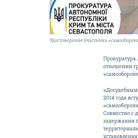
Удостоверение участника «самооборо
Прокуратура А
отношении гр
«самооборон
«Досудебным 
2014 года вс
«самооборона
Совместно с 
задержании п
территориаль
установления