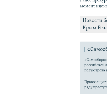
Ранее прокур
момент идент
Новости б
Крым.Реа
«Самоо
«Самооборон
российской 
полуострова 
Правозащитн
ряду преступ