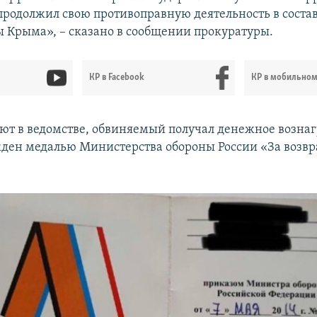
 продолжил свою противоправную деятельность в соста
 Крыма», – сказано в сообщении прокуратуры.
КР в Facebook
КР в мобильно
ют в ведомстве, обвиняемый получал денежное возна
ден медалью Министерства обороны России «За возв