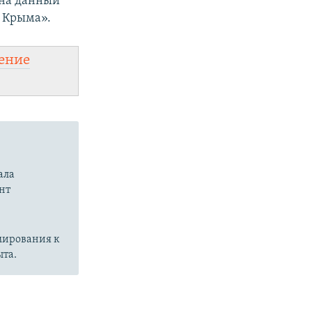
 на данный
 Крыма».
ение
ала
нт
мирования к
ыта.