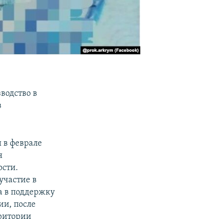
водство в
в
 в феврале
я
ости.
участие в
 в поддержку
ии, после
рритории