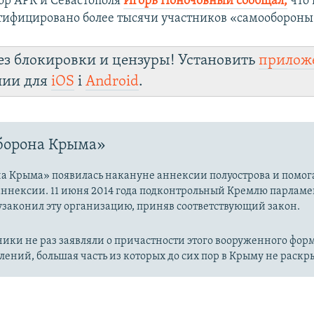
ор АРК и Севастополя
Игорь Поночовный сообщал,
что
ифицировано более тысячи участников «самообороны
ез блокировки и цензуры! Установить
прилож
лии для
iOS
і
Android
.
борона Крыма»
а Крыма» появилась накануне аннексии полуострова и помог
аннексии. 11 июня 2014 года подконтрольный Кремлю парламе
узаконил эту организацию, приняв соответствующий закон.
ики не раз заявляли о причастности этого вооруженного фор
лений, большая часть из которых до сих пор в Крыму не раскр