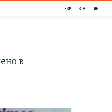
УКР
КТА
ено в