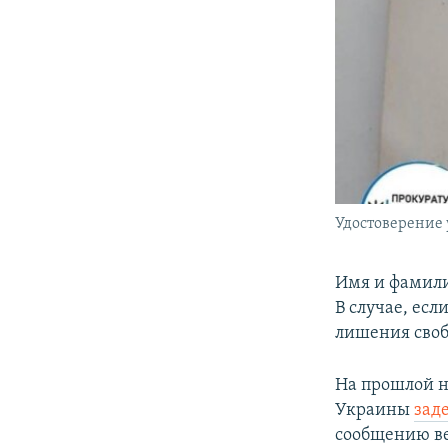
Удостоверение 
Имя и фамили
В случае, есл
лишения своб
На прошлой н
Украины
зад
сообщению ве