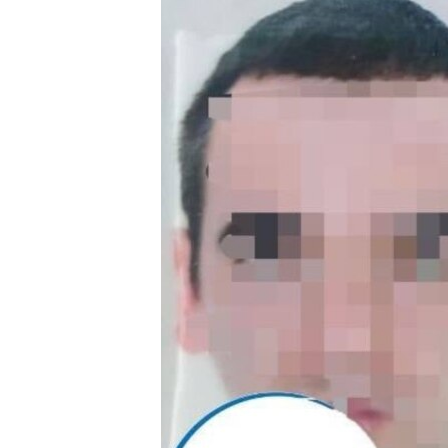
ПОБЕДИТЕЛЕЙ НЕ СУДЯТ?
КРЫМ.НЕПОКОРЕННЫЙ
ELIFBE
УКРАИНСКАЯ ПРОБЛЕМА КРЫМА