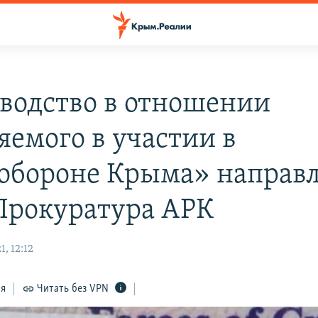
водство в отношении
яемого в участии в
обороне Крыма» направл
 Прокуратура АРК
, 12:12
ся
Читать без VPN