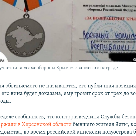
участника «самообороны Крыма» с записью о награде
я обвиняемого не называются, его публичная позиция 
и его вина будет доказана, ему грозит срок от трех до в
оды.
еделе сообщалось, что контрразведчики Службы безоп
ержали в Херсонской области
бывшего жителя Ялты, ко
домства, во время российской аннексии полуострова 