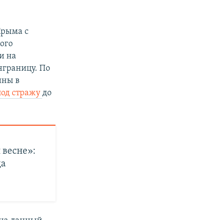
рыма с
рого
и на
нграницу. По
ины в
под стражу
до
 весне»:
ца