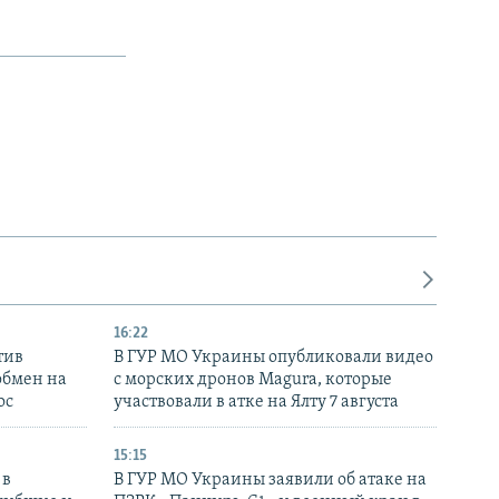
16:22
тив
В ГУР МО Украины опубликовали видео
обмен на
с морских дронов Magura, которые
ос
участвовали в атке на Ялту 7 августа
15:15
 в
В ГУР МО Украины заявили об атаке на