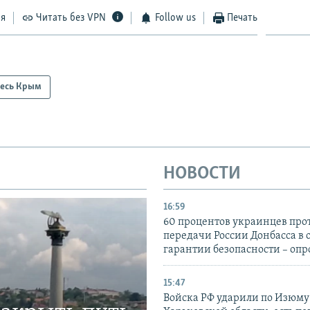
ся
Читать без VPN
Follow us
Печать
есь Крым
НОВОСТИ
16:59
60 процентов украинцев про
передачи России Донбасса в 
гарантии безопасности – опр
15:47
Войска РФ ударили по Изюму