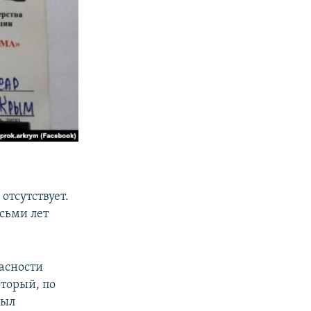
отсутствует.
осьми лет
асности
торый, по
был