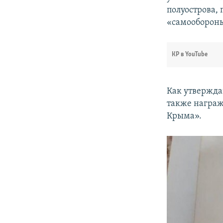
полуострова,
«самообороны
КР в YouTube
Как утвержда
также награж
Крыма».