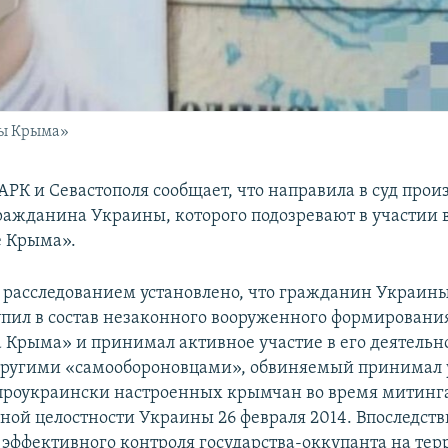
ны Крыма»
РК и Севастополя сообщает, что направила в суд произ
ажданина Украины, которого подозревают в участии 
е Крыма».
расследованием установлено, что гражданин Украины
тупил в состав незаконного вооруженного формировани
 Крыма» и принимал активное участие в его деятельн
другими «самообороновцами», обвиняемый принимал 
роукраински настроенных крымчан во время митинга
ной целостности Украины 26 февраля 2014. Впоследств
 эффективного контроля государства-оккупанта на те