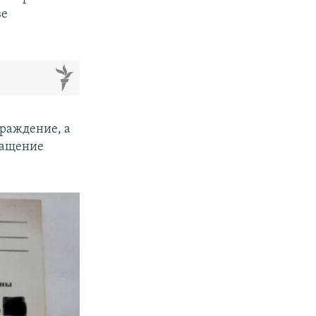
ве
м
граждение, а
ращение