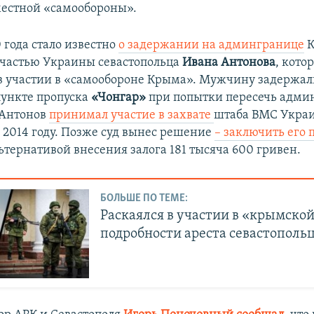
естной «самообороны».
 года стало известно
о задержании на админгранице
К
частью Украины севастопольца
Ивана Антонова
, кото
в участии в «самообороне Крыма». Мужчину задержал
ункте пропуска
«Чонгар»
при попытки пересечь адми
 Антонов
принимал участие в захвате
штаба ВМС Укра
в 2014 году. Позже суд вынес решение
– заключить его 
льтернативой внесения залога 181 тысяча 600 гривен.
БОЛЬШЕ ПО ТЕМЕ:
Раскаялся в участии в «крымской
подробности ареста севастополь