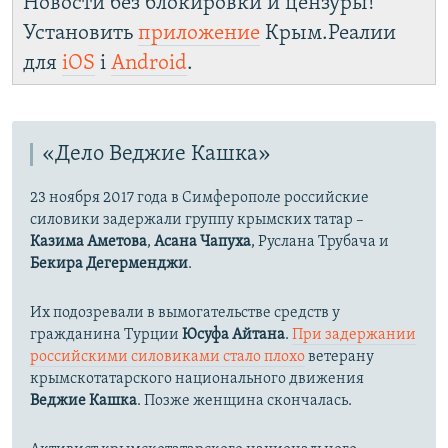
Новости без блокировки и цензуры!
Установить
приложение
Крым.Реалии
для
iOS
і
Android
.
«Дело Веджие Кашка»
23 ноября 2017 года в Симферополе российские
силовики задержали группу крымских татар –
Казима Аметова
,
Асана Чапуха
, Руслана Трубача и
Бекира Дегерменджи
.
Их подозревали в вымогательстве средств у
гражданина Турции
Юсуфа Айтана
.
При задержании
российскими силовиками стало плохо
ветерану
крымскотатарского национального движения
Веджие Кашка
.
Позже женщина скончалась.