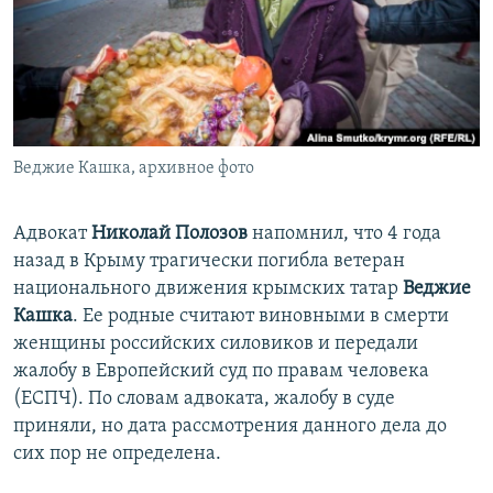
ПРИСОЕДИНЯЙТЕСЬ!
ПОБЕДИТЕЛЕЙ НЕ СУДЯТ?
КРЫМ.НЕПОКОРЕННЫЙ
ELIFBE
УКРАИНСКАЯ ПРОБЛЕМА КРЫМА
Все сайты RFE/RL
Веджие Кашка, архивное фото
Адвокат
Николай Полозов
напомнил, что 4 года
назад в Крыму трагически погибла ветеран
национального движения крымских татар
Веджие
Кашка
. Ее родные считают виновными в смерти
женщины российских силовиков и передали
жалобу в Европейский суд по правам человека
(ЕСПЧ). По словам адвоката, жалобу в суде
приняли, но дата рассмотрения данного дела до
сих пор не определена.