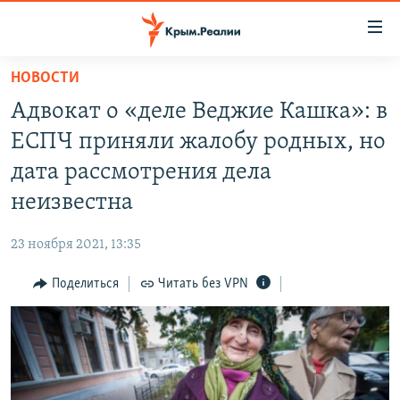
Доступность
ссылки
Вернуться
НОВОСТИ
к
НОВОСТИ
Адвокат о «деле Веджие Кашка»: в
основному
СПЕЦПРОЕКТЫ
содержанию
ЕСПЧ приняли жалобу родных, но
ВОДА
Вернутся
ГРУЗ 200
дата рассмотрения дела
к
ИСТОРИЯ
КАРТА ВОЕННЫХ ОБЪЕКТОВ КРЫМА
неизвестна
главной
ЕЩЕ
11 ЛЕТ ОККУПАЦИИ КРЫМА. 11 ИСТОРИЙ СОПРОТИВЛЕНИЯ
навигации
23 ноября 2021, 13:35
Вернутся
РАДІО СВОБОДА
ИНТЕРАКТИВ
к
Поделиться
Читать без VPN
КАК ОБОЙТИ БЛОКИРОВКУ
ИНФОГРАФИКА
поиску
ТЕЛЕПРОЕКТ КРЫМ.РЕАЛИИ
Українською
СОВЕТЫ ПРАВОЗАЩИТНИКОВ
Qırımtatar
ПРОПАВШИЕ БЕЗ ВЕСТИ