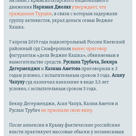
Активист крымскотатарского национального
движения
Нариман Джелял
утверждает
, что
гражданин Турции
, в связи с которым задержали
группу активистов, украл деньги семьи Веджие
Кашка.
7 апреля 2019 года подконтрольный России Киевский
районный суд Симферополя
вынес приговор
фигурантам «дела Веджие Кашка», обвиняемым в
вымогательстве средств.
Руслана Трубача, Бекира
Дегерменджи
и
Казима Аметова
приговорили к 3
годам условно, с испытательным сроком 3 года.
Асану
Чапуху
суд назначил наказание в виде 3,5 лет
условно, с испытательным сроком 3 года.
Бекир Дегерменджи, Асан Чапух, Казим Аметов и
Руслан Трубач
не признали свою вину.
После аннексии в Крыму фактические российские
власти практикуют массовые обыски у независимых