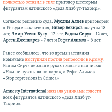
полностью оставил в силе
приговор шестерым
фигурантам ялтинского «дела Хизб ут-Тахрир».
Согласно решению суда,
Муслим Алиев
приговорен
к 19 годам заключения,
Инвер Бекиров
получил 18
лет,
Эмир-Усеин Куку
– 12 лет,
Вадим Сирук
– 12 лет,
Арсен Джеппаров
– 7 лет и
Рефат Алимов
– 8 лет.
Ранее сообщалось, что во время заседания
крымчане
выступили против репрессий в Крыму
.
Вадим Сирук держал в руках плакат с надписью
«Нам не нужны ваши цари», а Рефат Алимов –
«Stop repressions in Crimea»
Amnesty International
назвала узниками совести
всех фигурантов ялтинского «дела Хизб ут-
Тахрир».