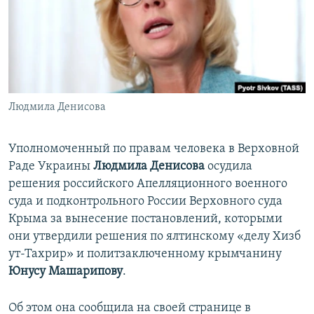
ПРИСОЕДИНЯЙТЕСЬ!
ПОБЕДИТЕЛЕЙ НЕ СУДЯТ?
КРЫМ.НЕПОКОРЕННЫЙ
ELIFBE
УКРАИНСКАЯ ПРОБЛЕМА КРЫМА
Все сайты RFE/RL
Людмила Денисова
Уполномоченный по правам человека в Верховной
Раде Украины
Людмила Денисова
осудила
решения российского Апелляционного военного
суда и подконтрольного России Верховного суда
Крыма за вынесение постановлений, которыми
они утвердили решения по ялтинскому «делу Хизб
ут-Тахрир» и политзаключенному крымчанину
Юнусу Машарипову
.
Об этом она сообщила на своей странице в