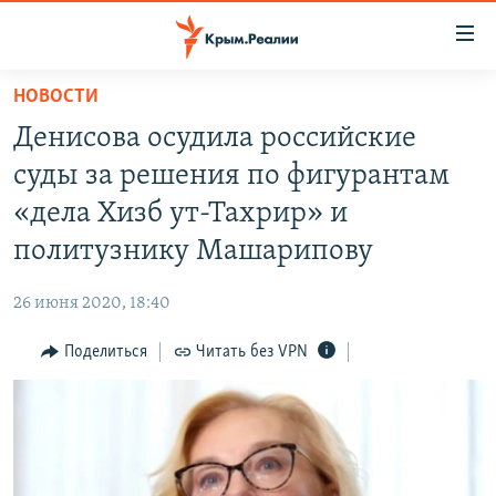
Доступность
ссылки
Вернуться
НОВОСТИ
к
НОВОСТИ
Денисова осудила российские
основному
СПЕЦПРОЕКТЫ
содержанию
суды за решения по фигурантам
ВОДА
Вернутся
ГРУЗ 200
«дела Хизб ут-Тахрир» и
к
ИСТОРИЯ
КАРТА ВОЕННЫХ ОБЪЕКТОВ КРЫМА
политузнику Машарипову
главной
ЕЩЕ
11 ЛЕТ ОККУПАЦИИ КРЫМА. 11 ИСТОРИЙ СОПРОТИВЛЕНИЯ
навигации
26 июня 2020, 18:40
Вернутся
РАДІО СВОБОДА
ИНТЕРАКТИВ
к
Поделиться
Читать без VPN
КАК ОБОЙТИ БЛОКИРОВКУ
ИНФОГРАФИКА
поиску
ТЕЛЕПРОЕКТ КРЫМ.РЕАЛИИ
Українською
СОВЕТЫ ПРАВОЗАЩИТНИКОВ
Qırımtatar
ПРОПАВШИЕ БЕЗ ВЕСТИ