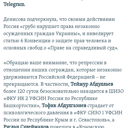
Telegram
.
Денисова подчеркнула, что своими действиями
Россия «грубо нарушает права незаконно
осужденных граждан Украины», и нивелирует
статью 6 Конвенции о защите прав человека и
основных свобод о «Праве на справедливый суд».
«Обращаю ваше внимание, что репрессии в
отношении наших сограждан, которые незаконно
удерживаются Российской Федерацией – не
прекращаются. В частности,
Теймур Абдуллаев
более 120 суток безосновательно находится в ШИЗО
«ФКУ ИК 2 УФСИН России по Республике
Башкортостан»,
Тофик Абдулгазиев
страдает от
психологического давления в «ФКУ СИЗО 1 УФСИН
России по Республике Крым и г. Севастополь», а
Руслан Сулейманов
помещен в «Крымскую