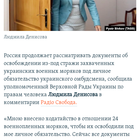
ПРИСОЕДИНЯЙТЕСЬ!
ПОБЕДИТЕЛЕЙ НЕ СУДЯТ?
КРЫМ.НЕПОКОРЕННЫЙ
ELIFBE
Людмила Денисова
УКРАИНСКАЯ ПРОБЛЕМА КРЫМА
Все сайты RFE/RL
Россия продолжает рассматривать документы об
освобождении из-под стражи захваченных
украинских военных моряков под личное
обязательство украинского омбудсмена, сообщила
уполномоченный Верховной Рады Украины по
правам человека
Людмила Денисова
в
комментарии
Радіо Свобода.
«Мною внесено ходатайство в отношении 24
военнопленных моряков, чтобы их освободили под
мое личное обязательство. Сейчас все документы