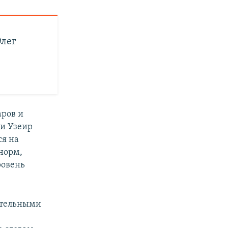
Олег
аров и
и Узеир
ся на
норм,
ровень
стельными