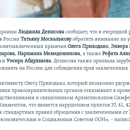
Украины
Людмила Денисова
сообщает, что в очередной 
 в России
Татьяну Москалькову
обратить внимание на у
политзаключенных крымчан
Олега Приходько
,
Энвера 
парова
,
Наримана Мемедеминова
, а также
Рефата Али
а
и
Узеира Абдуллаева
. Денисова также призвала зару
овлиять на Россию для соблюдения прав заключенных
ктивисту Олегу Приходько, который незаконно удерж
ники правоохранительных органов отказывают в пров
родственниками и священником Архиепископом Симф
лиментом, что является нарушением пунктов 37, 41, 4
стандартных правил обращения с заключенными от 3
кономическим и Социальным Советом ООН», – напис