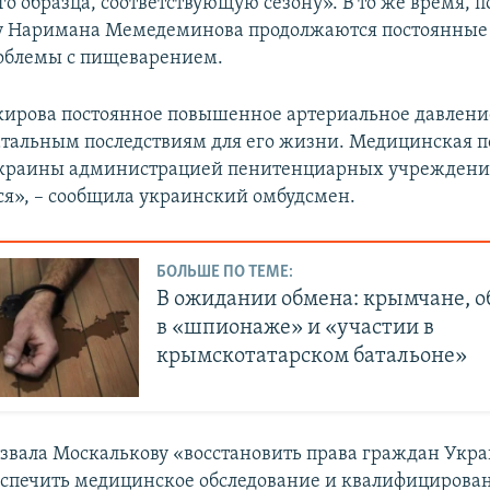
о образца, соответствующую сезону». В то же время, п
у Наримана Мемедеминова продолжаются постоянные 
облемы с пищеварением.
кирова постоянное повышенное артериальное давлени
атальным последствиям для его жизни. Медицинская 
краины администрацией пенитенциарных учреждени
ся», – сообщила украинский омбудсмен.
БОЛЬШЕ ПО ТЕМЕ:
В ожидании обмена: крымчане, 
в «шпионаже» и «участии в
крымскотатарском батальоне»
звала Москалькову «восстановить права граждан Укра
еспечить медицинское обследование и квалифицирован