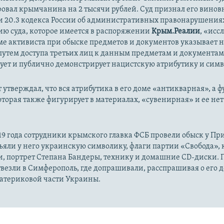
овал крымчанина на 2 тысячи рублей. Суд признал его винов
и 20.3 кодекса России об административных правонарушениях
ию суда, которое имеется в распоряжении
Крым.Реалии
, «исс
ме активиста при обыске предметов и документов указывает на
путем доступа третьих лиц к данным предметам и документа
ует и публично демонстрирует нацистскую атрибутику и симв
 утверждал, что вся атрибутика в его доме «антикварная», а ф
оторая также фигурирует в материалах, «сувенирная» и ее нет 
19 года сотрудники крымского главка ФСБ провели обыск у Пр
яли у него украинскую символику, флаги партии «Свобода», 
, портрет Степана Бандеры, технику и домашние CD-диски. 
везли в Симферополь, где допрашивали, расспрашивая о его 
материковой части Украины.