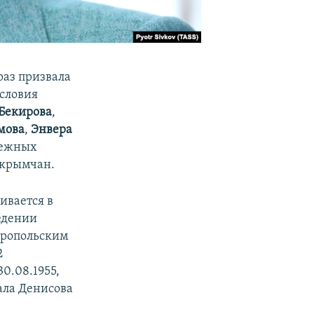
раз призвала
словия
Бекирова
,
мова
,
Энвера
бежных
 крымчан.
ивается в
едении
еропольским
2
0.08.1955,
ала Денисова