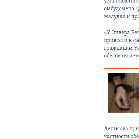
установленног
омбудсмена, 
желудке и пр
«У Энвера Бе
привести к ф
гражданам У
обеспечивает
Денисова при
частности об