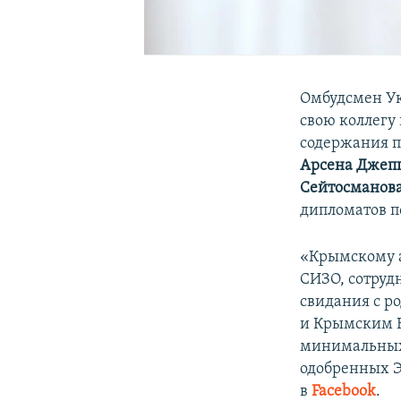
Омбудсмен 
свою коллегу
содержания 
Арсена Джеп
Сейтосманов
дипломатов п
«Крымскому а
СИЗО, сотруд
свидания с 
и Крымским К
минимальных 
одобренных Э
в
Facebook
.