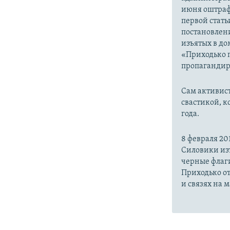
июня оштраф
первой стать
постановлен
изъятых в до
«Приходько 
пропагандир
Сам активист
свастикой, к
года.
8 февраля 20
Силовики изъ
черные флаги
Приходько от
и связях на 