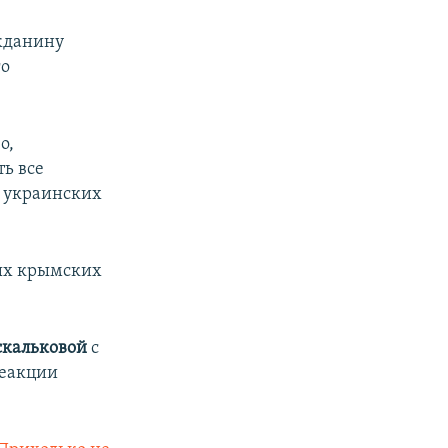
ажданину
го
о,
ь все
 украинских
.
ных крымских
скальковой
с
Реакции