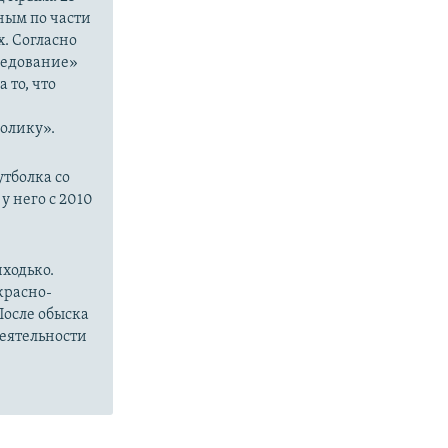
ным по части
. Согласно
ледование»
 то, что
м
олику».
утболка со
у него с 2010
иходько.
красно-
После обыска
деятельности