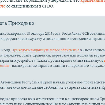
то российские тюремщики утверждали, что
крымчанин 
ече
со священником в СИЗО.
ега Приходько
ько задержали 10 октября 2019 года. Российская ФСБ обвинила
 террористическому акту и незаконном изготовлении взрывча
20 года
Приходько выдвинули новое обвинение
в «незаконно
и, передаче, сбыте, хранении, перевозке или ношении взрыв
 взрывных устройств​». Также против крымчанина выдвинули
нения
– планирование взрыва в здании генерального консульст
Автономной Республики Крым начала уголовное производство п
ны (незаконное лишение свободы) из-за ареста активиста в К
ходько привлекался к ответственности в аннексированном Кр
ивному делу. Подконтрольный Кремлю Сакский районный су