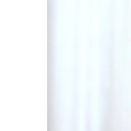
ПОБЕДИТЕЛЕЙ НЕ СУДЯТ?
КРЫМ.НЕПОКОРЕННЫЙ
ELIFBE
УКРАИНСКАЯ ПРОБЛЕМА КРЫМА