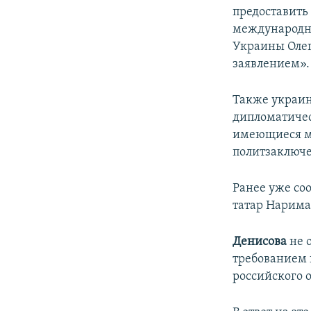
предоставить
международны
Украины Олег
заявлением».
Также украин
дипломатичес
имеющиеся ме
политзаключе
Ранее уже со
татар Нарима
Денисова
не 
требованием 
российского 