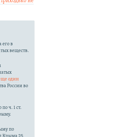
Приходько не
 его в
тых веществ.
м
чатых
еще один
ва России во
о ч. 1 ст.
рыму.
ыму по
д Крыма 25