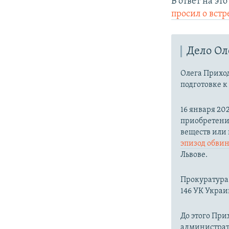
В ответ на э
просил о встр
Дело Ол
Олега Приход
подготовке к
16 января 20
приобретени
веществ или
эпизод обви
Львове.
Прокуратура 
146 УК Украи
До этого При
администрат