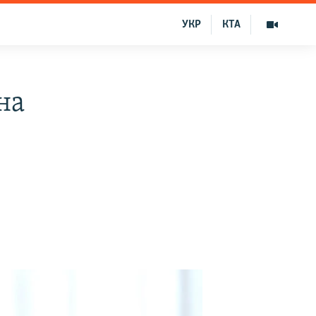
УКР
КТА
на