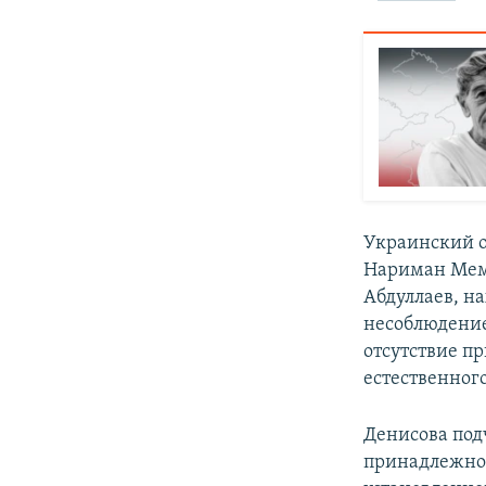
Украинский о
Нариман Меме
Абдуллаев, н
несоблюдение
отсутствие п
естественног
Денисова под
принадлежнос