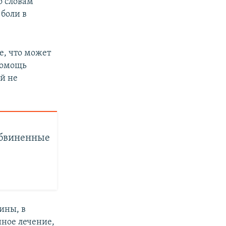
о словам
боли в
е, что может
помощь
й не
обвиненные
ины, в
ное лечение,