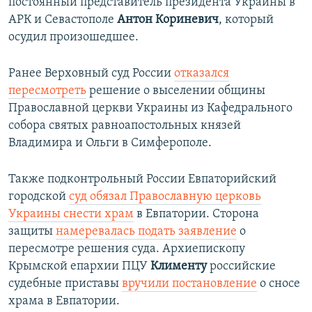
постоянный представитель президента Украины в
АРК и Севастополе
Антон Кориневич
, который
осудил произошедшее.
Ранее Верховный суд России
отказался
пересмотреть
решение о выселении общины
Православной церкви Украины из Кафедрального
собора святых равноапостольных князей
Владимира и Ольги в Симферополе.
Также подконтрольный России Евпаторийский
городской
суд обязал Православную церковь
Украины снести храм
в Евпатории. Сторона
защиты
намеревалась подать заявление
о
пересмотре решения суда. Архиепископу
Крымской епархии ПЦУ
Клименту
российские
судебные приставы
вручили постановление
о сносе
храма в Евпатории.