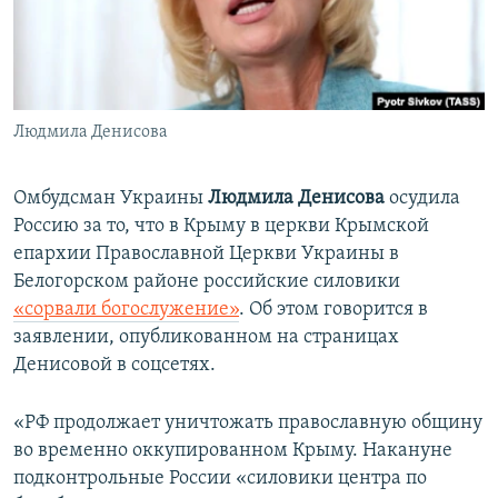
ПРИСОЕДИНЯЙТЕСЬ!
ПОБЕДИТЕЛЕЙ НЕ СУДЯТ?
КРЫМ.НЕПОКОРЕННЫЙ
ELIFBE
Людмила Денисова
УКРАИНСКАЯ ПРОБЛЕМА КРЫМА
Все сайты RFE/RL
Омбудсман Украины
Людмила Денисова
осудила
Россию за то, что в Крыму в церкви Крымской
епархии Православной Церкви Украины в
Белогорском районе российские силовики
«сорвали богослужение»
. Об этом говорится в
заявлении, опубликованном на страницах
Денисовой в соцсетях.
«РФ продолжает уничтожать православную общину
во временно оккупированном Крыму. Накануне
подконтрольные России «силовики центра по