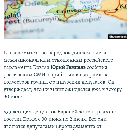
ПРИСОЕДИНЯЙТЕСЬ!
ПОБЕДИТЕЛЕЙ НЕ СУДЯТ?
КРЫМ.НЕПОКОРЕННЫЙ
ELIFBE
УКРАИНСКАЯ ПРОБЛЕМА КРЫМА
Все сайты RFE/RL
Глава комитета по народной дипломатии и
межнациональным отношениям российского
парламента Крыма
Юрий Гемпель
сообщил
российским СМИ о прибытии во вторник на
полуостров группы французских депутатов. Он
утверждает, что их визит ожидается уже к вечеру
30 июня.
«Делегация депутатов Европейского парламента
посетит Крым с 30 июня по 2 июля. Все они
являются депутатами Европарламента от