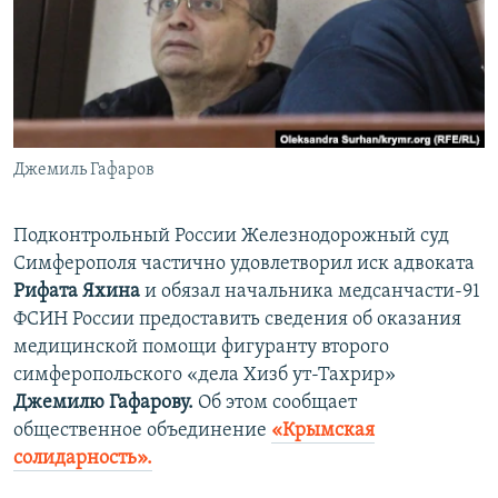
ПРИСОЕДИНЯЙТЕСЬ!
ПОБЕДИТЕЛЕЙ НЕ СУДЯТ?
КРЫМ.НЕПОКОРЕННЫЙ
ELIFBE
УКРАИНСКАЯ ПРОБЛЕМА КРЫМА
Все сайты RFE/RL
Джемиль Гафаров
Подконтрольный России Железнодорожный суд
Симферополя частично удовлетворил иск адвоката
Рифата Яхина
и обязал начальника медсанчасти-91
ФСИН России предоставить сведения об оказания
медицинской помощи фигуранту второго
симферопольского «дела Хизб ут-Тахрир»
Джемилю Гафарову.
Об этом сообщает
общественное объединение
«Крымская
солидарность».