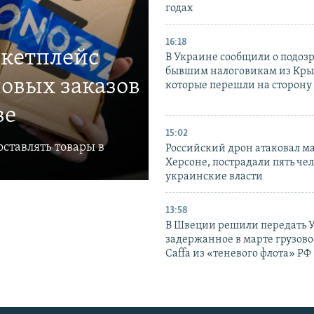
годах
16:18
ркетплейс
В Украине сообщили о подоз
бывшим налоговикам из Кры
овых заказов
которые перешли на сторону
ве
15:02
ставлять товары в
Российский дрон атаковал м
Херсоне, пострадали пять чел
украинские власти
13:58
В Швеции решили передать 
задержанное в марте грузово
Caffa из «теневого флота» РФ