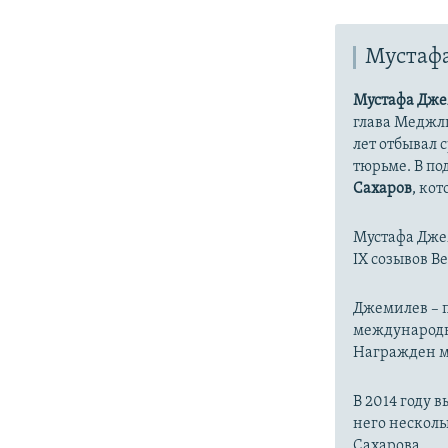
Мустаф
Мустафа Дж
глава Меджли
лет отбывал 
тюрьме. В п
Сахаров
, ко
Мустафа Джем
IX созывов 
Джемилев – п
международн
Награжден ме
В 2014 году 
него несколь
Сахарова.