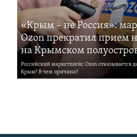
«Крым – не Россия»: ма
Ozon прекратил прием н
на Крымском полуостро
Российский маркетплейс Ozon отказывается до
Крым? В чем причина?