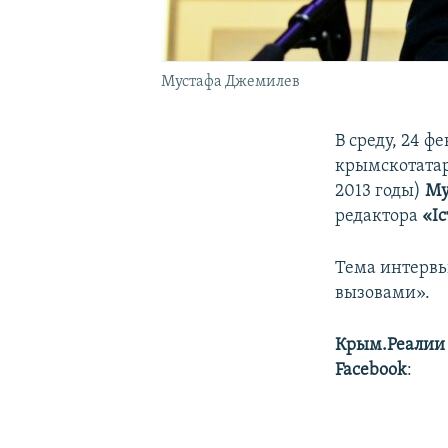
Мустафа Джемилев
В среду, 24 
крымскотатар
2013 годы)
Му
редактора
«І
Тема интервь
вызовами».
Крым.Реалии
Facebook
: