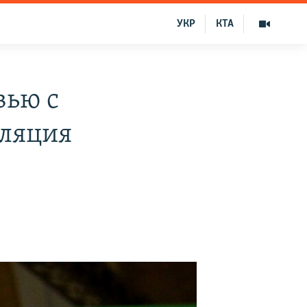
УКР
КТА
вью с
ляция