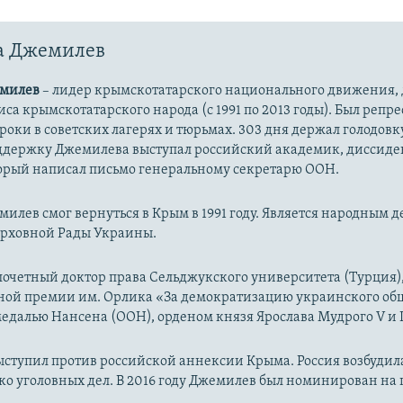
а Джемилев
емилев
– лидер крымскотатарского национального движения, 
са крымскотатарского народа (с 1991 по 2013 годы). Был репре
сроки в советских лагерях и тюрьмах. 303 дня держал голодовк
оддержку Джемилева выступал российский академик, диссид
торый написал письмо генеральному секретарю ООН.
илев смог вернуться в Крым в 1991 году. Является народным де
Верховной Рады Украины.
очетный доктор права Сельджукского университета (Турция),
ой премии им. Орлика «За демократизацию украинского общ
далью Нансена (ООН), орденом князя Ярослава Мудрого V и I
выступил против российской аннексии Крыма. Россия возбудил
ко уголовных дел. В 2016 году Джемилев был номинирован н