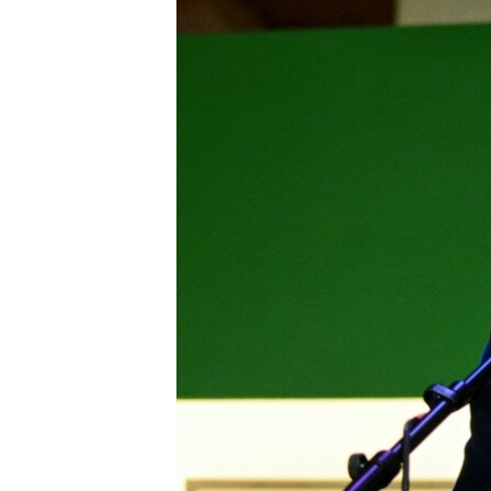
ПОБЕДИТЕЛЕЙ НЕ СУДЯТ?
КРЫМ.НЕПОКОРЕННЫЙ
ELIFBE
УКРАИНСКАЯ ПРОБЛЕМА КРЫМА