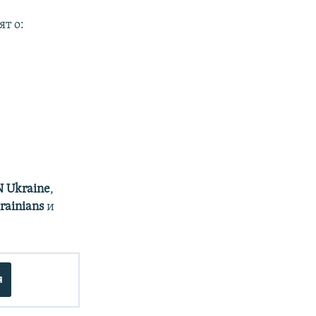
т о:
 Ukraine
,
rainians
и
я