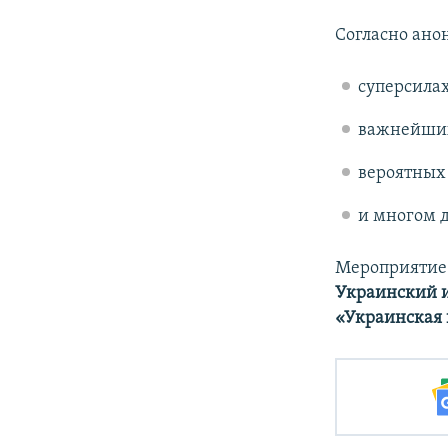
Согласно ано
суперсила
важнейших
вероятных 
и многом 
Мероприятие 
Украинский 
«Украинская 