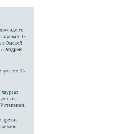
диссидент,
ссирован, 15
у в Омской
ент
Андрей
путатом III-
 лауреат
ества».
V степеней.
а против
а премию