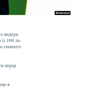
го лидера
(с 1991 по
ю главного
ти перед
ице в