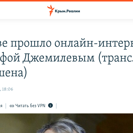
ве прошло онлайн-интер
фой Джемилевым (транс
шена)
, 18:06
ся
Читать без VPN