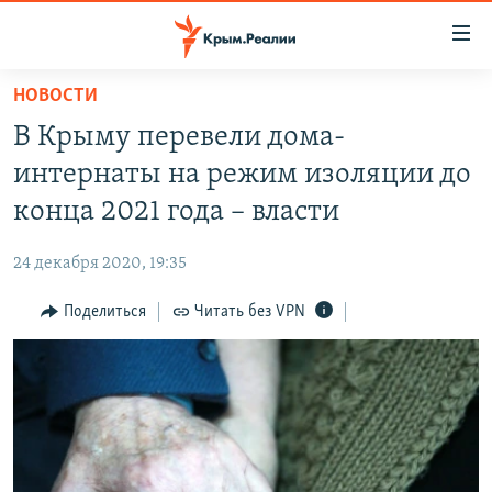
Доступность
ссылки
Вернуться
НОВОСТИ
к
НОВОСТИ
В Крыму перевели дома-
основному
СПЕЦПРОЕКТЫ
содержанию
интернаты на режим изоляции до
ВОДА
Вернутся
ГРУЗ 200
конца 2021 года – власти
к
ИСТОРИЯ
КАРТА ВОЕННЫХ ОБЪЕКТОВ КРЫМА
главной
24 декабря 2020, 19:35
ЕЩЕ
11 ЛЕТ ОККУПАЦИИ КРЫМА. 11 ИСТОРИЙ СОПРОТИВЛЕНИЯ
навигации
Вернутся
Поделиться
Читать без VPN
РАДІО СВОБОДА
ИНТЕРАКТИВ
к
КАК ОБОЙТИ БЛОКИРОВКУ
ИНФОГРАФИКА
поиску
ТЕЛЕПРОЕКТ КРЫМ.РЕАЛИИ
Українською
СОВЕТЫ ПРАВОЗАЩИТНИКОВ
Qırımtatar
ПРОПАВШИЕ БЕЗ ВЕСТИ