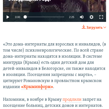
Auto
0:00
2:25
240p
Загрузить
360p
Auto
240p
360p
480p
480p
«Это дома-интернаты для взрослых и инвалидов, (в
том числе) психоневрологические. По всей стране
720p
720p
1080p
дома-интернаты находятся в изоляции. В системе
1080p
минтруда (Крыма) есть один детский дом для
детей-инвалидов в Белогорске, он также находится
в изоляции. Посещения запрещены с марта», –
цитируют Романовскую в провластном крымском
издании
«Крыминформ»
.
Напомним, в ноябре в Крыму
продлили
запрет на
посещение больниц, детских домов и интернатов.