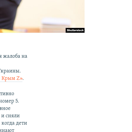
я жалоба на
Украины.
 Крым Z»
.
ативно
номер 5.
ивное
 и сняли
 когда дети
чинают