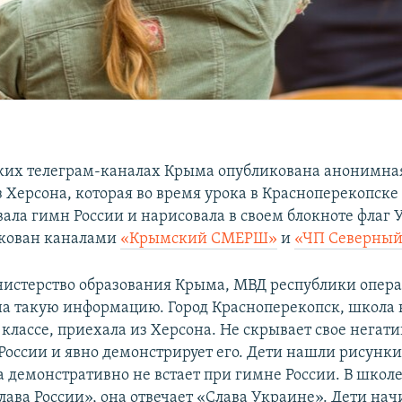
ких телеграм-каналах Крыма опубликована анонимна
 Херсона, которая во время урока в Красноперекопске
ала гимн России и нарисовала в своем блокноте флаг 
икован каналами
«Крымский СМЕРШ»
и
«ЧП Северный
истерство образования Крыма, МВД республики опер
на такую информацию. Город Красноперекопск, школа 
 классе, приехала из Херсона. Не скрывает свое негат
России и явно демонстрирует его. Дети нашли рисунки
а демонстративно не встает при гимне России. В школе
Слава России», она отвечает «Слава Украине». Дети на