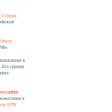
 3 годам
сийской
 Ольгу
РФ».
у
наказание в
. Его судили
нике.
го сайта:
новостями в
ить
VPN
.