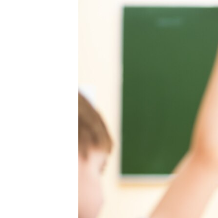
ПОБЕДИТЕЛЕЙ НЕ СУДЯТ?
КРЫМ.НЕПОКОРЕННЫЙ
ELIFBE
УКРАИНСКАЯ ПРОБЛЕМА КРЫМА