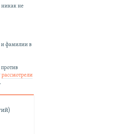
 никак не
.
 и фамилии в
 против
у
рассмотрели
.
тий)