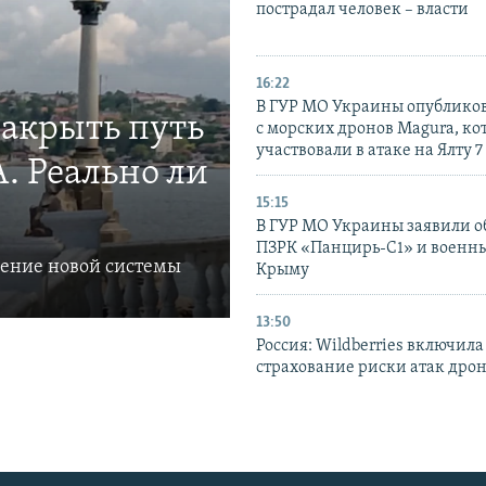
пострадал человек – власти
16:22
В ГУР МО Украины опублико
закрыть путь
с морских дронов Magura, ко
участвовали в атаке на Ялту 7
. Реально ли
15:15
В ГУР МО Украины заявили об
ПЗРК «Панцирь-С1» и военны
ление новой системы
Крыму
13:50
Россия: Wildberries включила
страхование риски атак дро