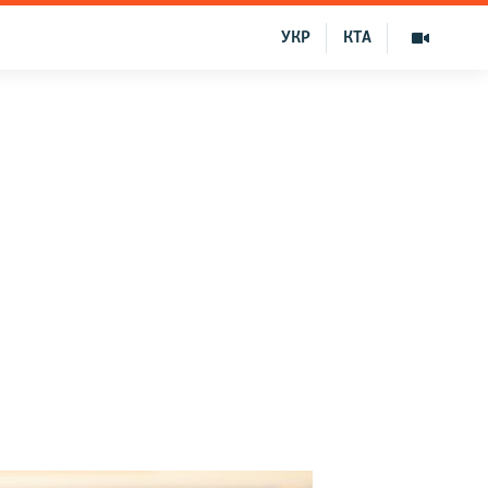
УКР
КТА