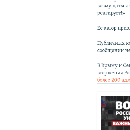
возмущаться 
реагирует!» –
Ее автор при
Публичных ко
сообщении не
В Крыму и Се
вторжения Ро
более 200 ад