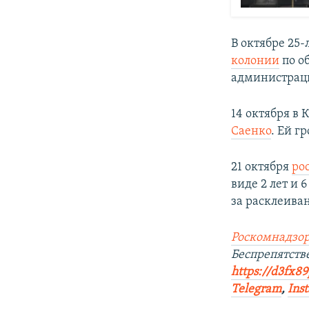
В октябре 25
колонии
по о
администраци
14 октября в
Саенко
. Ей г
21 октября
ро
виде 2 лет и 
за расклеива
Роскомнадзор
Беспрепятст
https://d3fx8
Telegram
,
Ins