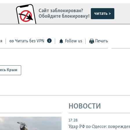
Сайт заблокирован?
читать >
Обойдите блокировку!
ся
Читать без VPN
Follow us
Печать
есь Крым
НОВОСТИ
17:28
Удар РФ по Одессе: поврежде