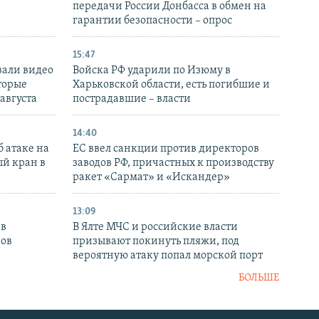
передачи России Донбасса в обмен на
гарантии безопасности – опрос
15:47
вали видео
Войска РФ ударили по Изюму в
торые
Харьковской области, есть погибшие и
 августа
пострадавшие – власти
14:40
 атаке на
ЕС ввел санкции против директоров
й кран в
заводов РФ, причастных к производству
ракет «Сармат» и «Искандер»
13:09
 в
В Ялте МЧС и российские власти
нов
призывают покинуть пляжи, под
вероятную атаку попал морской порт
БОЛЬШЕ