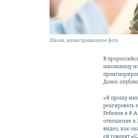
Школа, иллюстрационное фото
В пророссийс
школьницу из
проигнориров
Донос опубл
«Я прошу мин
реагировать 
Ребенок в 8-А
отношение к 
видео, как он
ей говорят «