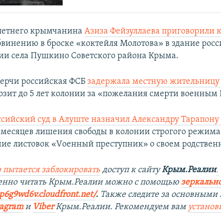
-летнего крымчанина
Азиза Фейзуллаева приговорили к
бвинению в броске «коктейля Молотова» в здание рос
и села Пушкино Советского района Крыма.
 Керчи российская ФСБ
задержала местную жительницу
розит до 5 лет колонии за «пожелания смерти военным 
ссийский суд в Алуште назначил Александру Тарапон
6 месяцев лишения свободы в колонии строгого режима
ние листовок «Vоенный преступник» о своем родствен
 пытается заблокировать
доступ к сайту
Крым.Реалии
.
венно читать Крым.Реалии можно с помощью
зеркально
9p6g9wd6v.cloudfront.net/
. ​
Также следите за основными 
tagram
и
Viber
Крым.Реалии. Рекомендуем вам
установ