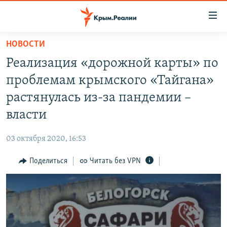
Доступность
ссылки
Вернуться
НОВОСТИ
к
НОВОСТИ
Реализация «дорожной карты» по
основному
СПЕЦПРОЕКТЫ
содержанию
проблемам крымского «Тайгана»
ВОДА
Вернутся
ГРУЗ 200
растянулась из-за пандемии –
к
ИСТОРИЯ
КАРТА ВОЕННЫХ ОБЪЕКТОВ КРЫМА
власти
главной
ЕЩЕ
11 ЛЕТ ОККУПАЦИИ КРЫМА. 11 ИСТОРИЙ СОПРОТИВЛЕНИЯ
навигации
03 октября 2020, 16:53
Вернутся
РАДІО СВОБОДА
ИНТЕРАКТИВ
к
Поделиться
Читать без VPN
КАК ОБОЙТИ БЛОКИРОВКУ
ИНФОГРАФИКА
поиску
ТЕЛЕПРОЕКТ КРЫМ.РЕАЛИИ
Українською
СОВЕТЫ ПРАВОЗАЩИТНИКОВ
Qırımtatar
ПРОПАВШИЕ БЕЗ ВЕСТИ