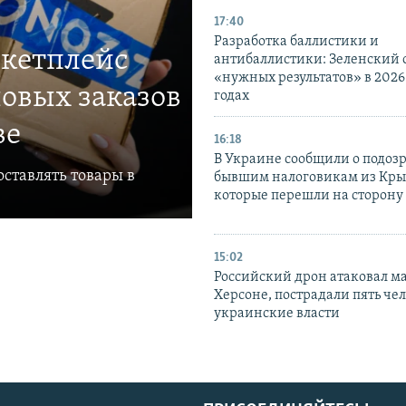
17:40
Разработка баллистики и
ркетплейс
антибаллистики: Зеленский
«нужных результатов» в 2026
овых заказов
годах
ве
16:18
В Украине сообщили о подоз
ставлять товары в
бывшим налоговикам из Кры
которые перешли на сторону
15:02
Российский дрон атаковал м
Херсоне, пострадали пять чел
украинские власти