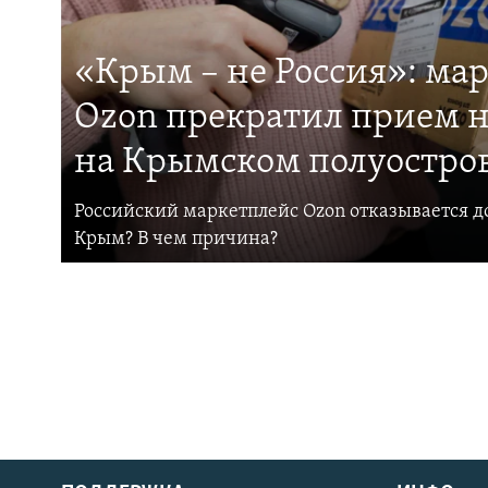
«Крым – не Россия»: ма
Ozon прекратил прием н
на Крымском полуостро
Российский маркетплейс Ozon отказывается до
Крым? В чем причина?