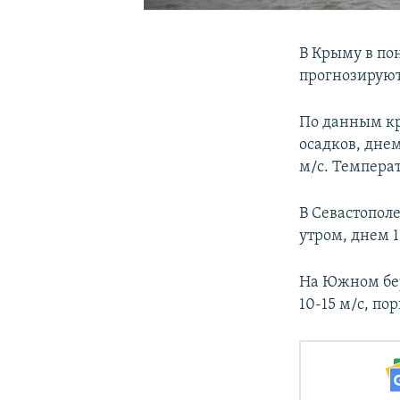
В Крыму в по
прогнозируют
По данным кр
осадков, дне
м/с. Температ
В Севастопол
утром, днем 1
На Южном бер
10-15 м/с, по