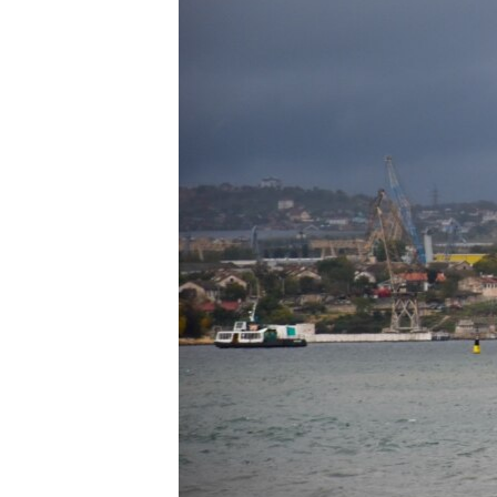
ПОБЕДИТЕЛЕЙ НЕ СУДЯТ?
КРЫМ.НЕПОКОРЕННЫЙ
ELIFBE
УКРАИНСКАЯ ПРОБЛЕМА КРЫМА