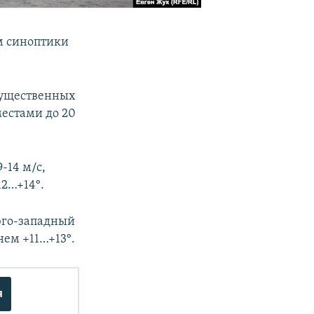
ом синоптики
существенных
местами до 20
-14 м/с,
12…+14°.
юго-западный
нем +11…+13°.
я