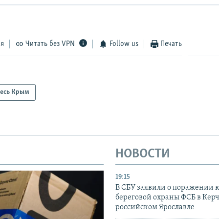
ся
Читать без VPN
Follow us
Печать
есь Крым
НОВОСТИ
19:15
В СБУ заявили о поражении 
береговой охраны ФСБ в Керч
российском Ярославле