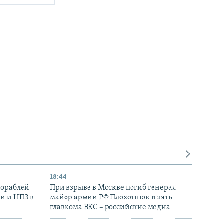
18:44
кораблей
При взрыве в Москве погиб генерал-
и и НПЗ в
майор армии РФ Плохотнюк и зять
главкома ВКС – российские медиа