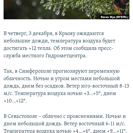
ПРИСОЕДИНЯЙТЕСЬ!
ПОБЕДИТЕЛЕЙ НЕ СУДЯТ?
КРЫМ.НЕПОКОРЕННЫЙ
ELIFBE
В четверг, 3 декабря, в Крыму ожидаются
УКРАИНСКАЯ ПРОБЛЕМА КРЫМА
небольшие дожди, температура воздуха будет
Все сайты RFE/RL
достигать +12 тепла. Об этом сообщила пресс-
служба местного Гидрометцентра.
Так, в Симферополе прогнозируют переменную
облачность. Ночью и утром местами небольшой
дождь, днем без осадков. Ветер юго-восточный 8-13
м/с. Температура воздуха ночью +3…+5°, днем
+10…+12°.
В Севастополе – облачно с прояснениями. Ночью и
днем небольшой дождь. Ветер восточный 6-11 м/с.
Температура воздуха ночью +4…+6°, днем +9…+11°.