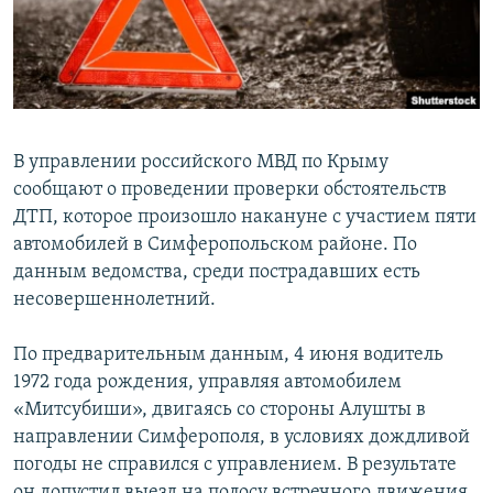
ПРИСОЕДИНЯЙТЕСЬ!
ПОБЕДИТЕЛЕЙ НЕ СУДЯТ?
КРЫМ.НЕПОКОРЕННЫЙ
ELIFBE
УКРАИНСКАЯ ПРОБЛЕМА КРЫМА
В управлении российского МВД по Крыму
Все сайты RFE/RL
сообщают о проведении проверки обстоятельств
ДТП, которое произошло накануне с участием пяти
автомобилей в Симферопольском районе. По
данным ведомства, среди пострадавших есть
несовершеннолетний.
По предварительным данным, 4 июня водитель
1972 года рождения, управляя автомобилем
«Митсубиши», двигаясь со стороны Алушты в
направлении Симферополя, в условиях дождливой
погоды не справился с управлением. В результате
он допустил выезд на полосу встречного движения,