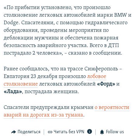
ПРИСОЕДИНЯЙТЕСЬ!
ПОБЕДИТЕЛЕЙ НЕ СУДЯТ?
«По прибытии установлено, что произошло
столкновение легковых автомобилей марки BMW и
КРЫМ.НЕПОКОРЕННЫЙ
Dodge. Спасателями, с помощью гидравлического
ELIFBE
оборудования, проведены мероприятия по
деблокации мужчины и обеспечена пожарная
УКРАИНСКАЯ ПРОБЛЕМА КРЫМА
безопасность аварийного участка. Всего в ДТП
Все сайты RFE/RL
пострадало 2 человека», – сказано в сообщении.
Ранее сообщалось, что на трассе Симферополь –
Евпатория 23 декабря произошло
лобовое
столкновение
легковых автомобилей
«Форд»
и
«Лада»
, пострадала женщина.
Спасатели предупреждали крымчан
о вероятности
аварий на дорогах из-за тумана
.
Поделиться
Читать без VPN
Follow us