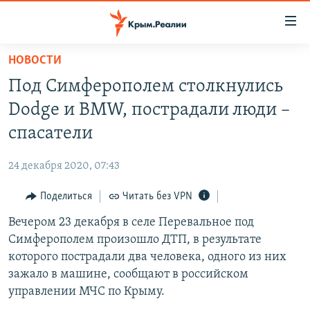
Доступность
ссылки
Вернуться
НОВОСТИ
к
НОВОСТИ
Под Симферополем столкнулись
основному
СПЕЦПРОЕКТЫ
содержанию
Dodge и BMW, пострадали люди –
ВОДА
Вернутся
ГРУЗ 200
спасатели
к
ИСТОРИЯ
КАРТА ВОЕННЫХ ОБЪЕКТОВ КРЫМА
главной
24 декабря 2020, 07:43
ЕЩЕ
11 ЛЕТ ОККУПАЦИИ КРЫМА. 11 ИСТОРИЙ СОПРОТИВЛЕНИЯ
навигации
Вернутся
Поделиться
Читать без VPN
РАДІО СВОБОДА
ИНТЕРАКТИВ
к
Вечером 23 декабря в селе Перевальное под
КАК ОБОЙТИ БЛОКИРОВКУ
ИНФОГРАФИКА
поиску
Симферополем произошло ДТП, в результате
ТЕЛЕПРОЕКТ КРЫМ.РЕАЛИИ
которого пострадали два человека, одного из них
Українською
зажало в машине, сообщают в российском
СОВЕТЫ ПРАВОЗАЩИТНИКОВ
Qırımtatar
управлении МЧС по Крыму.
ПРОПАВШИЕ БЕЗ ВЕСТИ