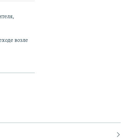
ителя,
еходе возле