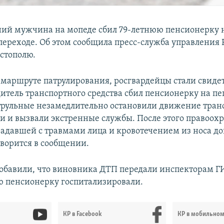
тний мужчина на мопеде сбил 79-летнюю пенсионерку 
ереходе. Об этом сообщила пресс-служба управления 
стополю.
 маршруте патрулирования, росгвардейцы стали свиде
дитель транспортного средства сбил пенсионерку на 
трульные незамедлительно остановили движение тран
ги и вызвали экстренные службы. После этого правоох
радавшей с травмами лица и кровотечением из носа д
оворится в сообщении.
добавили, что виновника ДТП передали инспекторам Г
 пенсионерку госпитализировали.
КР в Facebook
КР в мобильно