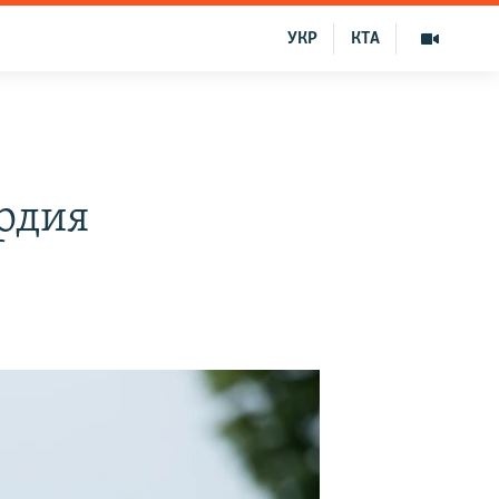
УКР
КТА
рдия