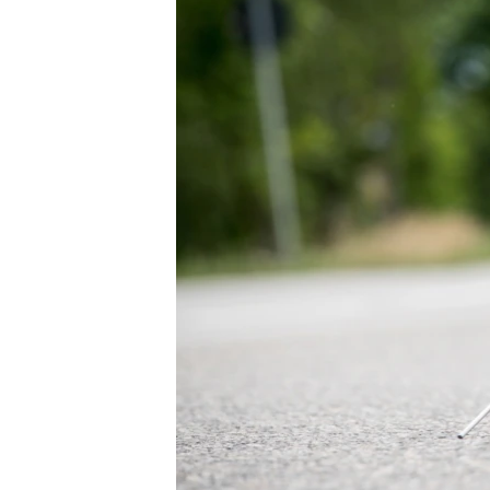
ПОБЕДИТЕЛЕЙ НЕ СУДЯТ?
КРЫМ.НЕПОКОРЕННЫЙ
ELIFBE
УКРАИНСКАЯ ПРОБЛЕМА КРЫМА