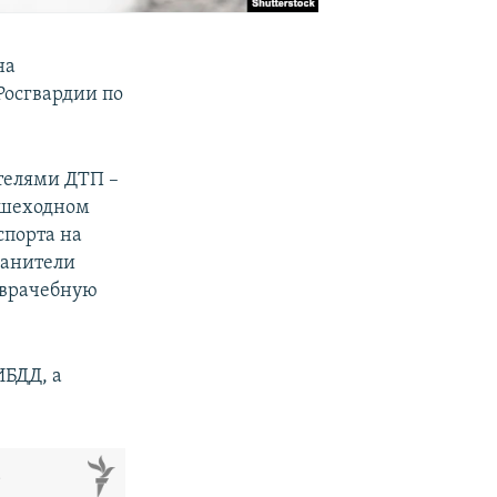
на
Росгвардии по
телями ДТП –
пешеходном
спорта на
ранители
оврачебную
ИБДД, а
м