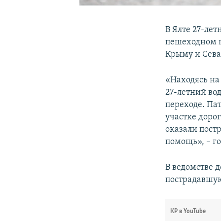
В Ялте 27-ле
пешеходном п
Крыму и Сева
«Находясь на
27-летний во
переходе. Па
участке доро
оказали пост
помощь», – г
В ведомстве 
пострадавшую
КР в YouTube