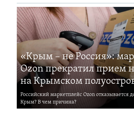
«Крым – не Россия»: ма
Ozon прекратил прием н
на Крымском полуостро
Российский маркетплейс Ozon отказывается до
Крым? В чем причина?