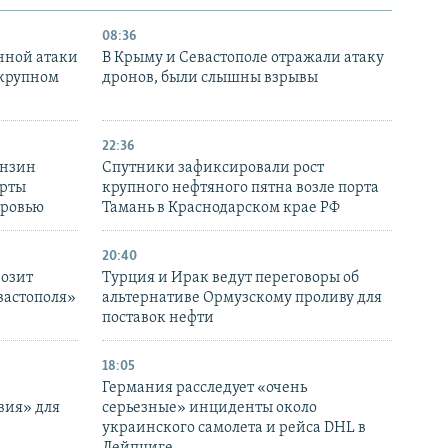
08:36
нной атаки
В Крыму и Севастополе отражали атаку
 крупном
дронов, были слышны взрывы
22:36
ензин
Спутники зафиксировали рост
ерты
крупного нефтяного пятна возле порта
оровью
Тамань в Краснодарском крае РФ
20:40
розит
Турция и Ирак ведут переговоры об
вастополя»
альтернативе Ормузскому проливу для
поставок нефти
18:05
Германия расследует «очень
вия» для
серьезные» инциденты около
украинского самолета и рейса DHL в