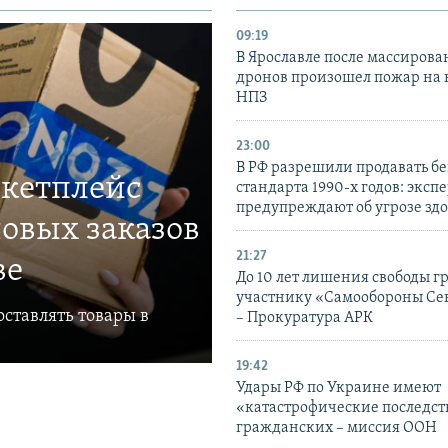
09:19
В Ярославле после массирова
дронов произошел пожар на
НПЗ
23:00
В РФ разрешили продавать б
ркетплейс
стандарта 1990-х годов: эксп
предупреждают об угрозе зд
овых заказов
21:27
ве
До 10 лет лишения свободы г
участнику «Самообороны Се
ставлять товары в
– Прокуратура АРК
19:42
Удары РФ по Украине имеют
«катастрофические последст
гражданских – миссия ООН