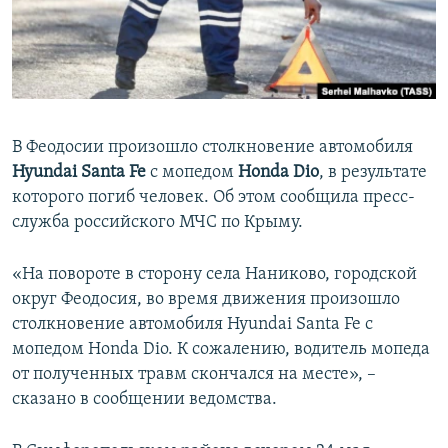
ПРИСОЕДИНЯЙТЕСЬ!
ПОБЕДИТЕЛЕЙ НЕ СУДЯТ?
КРЫМ.НЕПОКОРЕННЫЙ
ELIFBE
УКРАИНСКАЯ ПРОБЛЕМА КРЫМА
В Феодосии произошло столкновение автомобиля
Все сайты RFE/RL
Hyundai Santa Fe
с мопедом
Honda Dio
, в результате
которого погиб человек. Об этом сообщила пресс-
служба российского МЧС по Крыму.
«На повороте в сторону села Наниково, городской
округ Феодосия, во время движения произошло
столкновение автомобиля Hyundai Santa Fe с
мопедом Honda Dio. К сожалению, водитель мопеда
от полученных травм скончался на месте», –
сказано в сообщении ведомства.