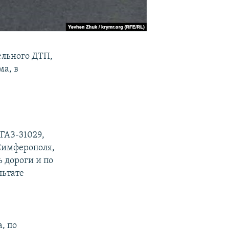
ельного ДТП,
ма, в
ГАЗ-31029,
 Симферополя,
 дороги и по
льтате
, по