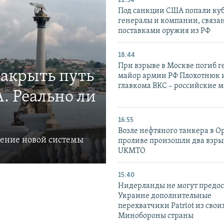
22:54
Под санкции США попали ку
генералы и компании, связа
поставками оружия из РФ
18:44
При взрыве в Москве погиб г
закрыть путь
майор армии РФ Плохотнюк и
главкома ВКС – российские 
. Реально ли
16:55
Возле нефтяного танкера в 
ление новой системы
проливе произошли два взры
UKMTO
15:40
Нидерланды не могут предос
Украине дополнительные
перехватчики Patriot из своих
Минобороны страны