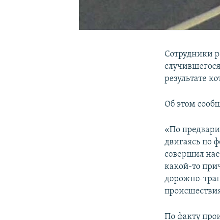
Сотрудники р
случившегося
результате ко
Об этом сооб
«По предвари
двигаясь по 
совершил нае
какой-то прич
дорожно-тран
происшествия
По факту про