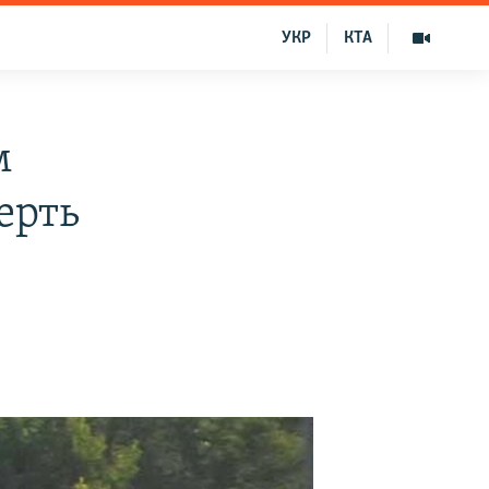
УКР
КТА
м
ерть