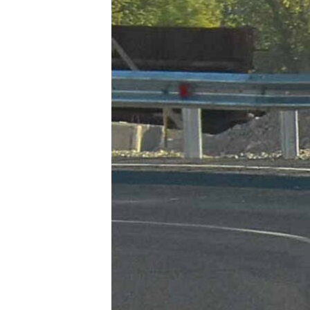
ПОБЕДИТЕЛЕЙ НЕ СУДЯТ?
КРЫМ.НЕПОКОРЕННЫЙ
ELIFBE
УКРАИНСКАЯ ПРОБЛЕМА КРЫМА