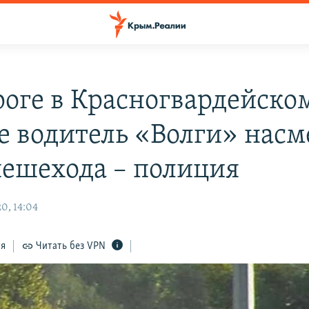
роге в Красногвардейско
е водитель «Волги» насм
пешехода – полиция
0, 14:04
ся
Читать без VPN