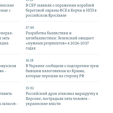
19:15
бинские
В СБУ заявили о поражении кораблей
нные с
береговой охраны ФСБ в Керчи и НПЗ в
российском Ярославле
17:40
енерал-
Разработка баллистики и
 зять
антибаллистики: Зеленский ожидает
медиа
«нужных результатов» в 2026-2027
годах
16:18
Ормузском
В Украине сообщили о подозрении трем
ва –
бывшим налоговикам из Крыма,
которые перешли на сторону РФ
15:02
тавить
Российский дрон атаковал маршрутку в
Херсоне, пострадали пять человек –
 запасов –
украинские власти