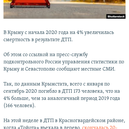
ПРИСОЕДИНЯЙТЕСЬ!
ПОБЕДИТЕЛЕЙ НЕ СУДЯТ?
КРЫМ.НЕПОКОРЕННЫЙ
ELIFBE
В Крыму с начала 2020 года на 4% увеличилась
УКРАИНСКАЯ ПРОБЛЕМА КРЫМА
смертность в результате ДТП.
Все сайты RFE/RL
Об этом со ссылкой на пресс-службу
подконтрольного России управления статистики по
Крыму и Севастополю сообщают местные СМИ.
Так, по данным Крымстата, всего с января по
сентябрь 2020 погибло в ДТП 173 человека, что на
4% больше, чем за аналогичный период 2019 года
(166 человек).
На этой неделе в ДТП в Красногвардейском районе,
когда «Тойота» въехала в дерево,
скончалась 20-