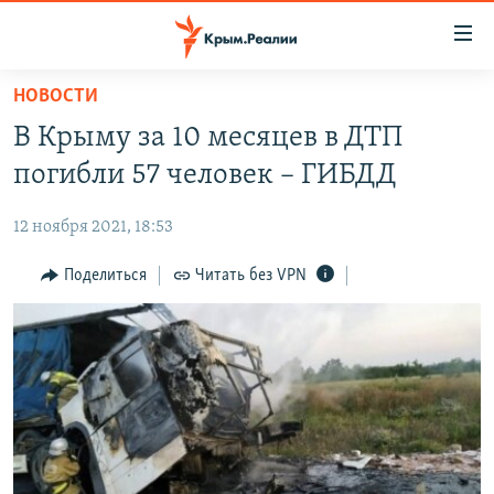
Доступность
ссылки
Вернуться
НОВОСТИ
к
НОВОСТИ
В Крыму за 10 месяцев в ДТП
основному
СПЕЦПРОЕКТЫ
содержанию
погибли 57 человек – ГИБДД
ВОДА
Вернутся
ГРУЗ 200
к
12 ноября 2021, 18:53
ИСТОРИЯ
КАРТА ВОЕННЫХ ОБЪЕКТОВ КРЫМА
главной
ЕЩЕ
Поделиться
Читать без VPN
11 ЛЕТ ОККУПАЦИИ КРЫМА. 11 ИСТОРИЙ СОПРОТИВЛЕНИЯ
навигации
Вернутся
РАДІО СВОБОДА
ИНТЕРАКТИВ
к
КАК ОБОЙТИ БЛОКИРОВКУ
ИНФОГРАФИКА
поиску
ТЕЛЕПРОЕКТ КРЫМ.РЕАЛИИ
Українською
СОВЕТЫ ПРАВОЗАЩИТНИКОВ
Qırımtatar
ПРОПАВШИЕ БЕЗ ВЕСТИ