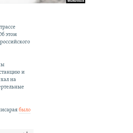
 трассе
Об этом
 российского
ны
истанцию и
ехал на
ертельные
хчисарая
было