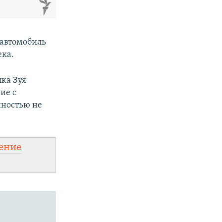
м
 автомобиль
ека.
лка Зуя
ие с
нностью не
ение