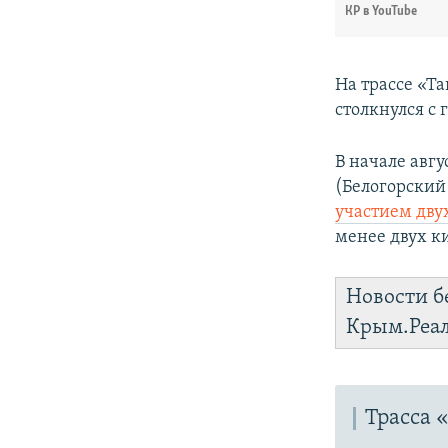
КР в YouTube
На трассе «Т
столкнулся с 
В начале авгу
(Белогорский
участием дву
менее двух к
Новости б
Крым.Реа
Трасса 