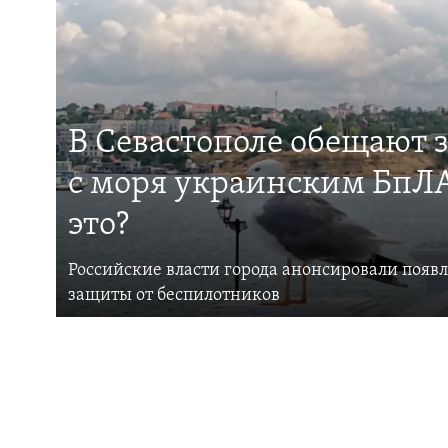
В Севастополе обещают 
с моря украинским БпЛА
это?
Российские власти города анонсировали появ
защиты от беспилотников