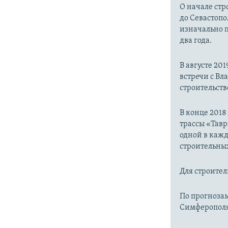
О начале стр
до Севастопо
изначально п
два года.
В августе 20
встречи с В
строительств
В конце 2018
трассы «Тавр
одной в каж
строительных
Для строител
По прогнозам
Симферополя 