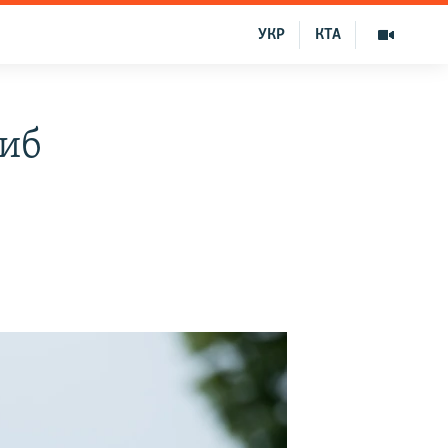
УКР
КТА
гиб