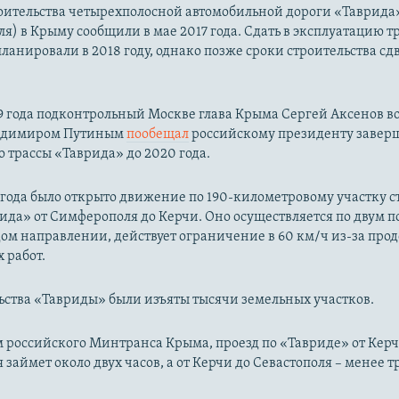
оительства четырехполосной автомобильной дороги «Таврида»
ля) в Крыму сообщили в мае 2017 года. Сдать в эксплуатацию т
ланировали в 2018 году, однако позже сроки строительства сд
19 года подконтрольный Москве глава Крыма Сергей Аксенов в
ладимиром Путиным
пообещал
российскому президенту завер
о трассы «Таврида» до 2020 года.
 года было открыто движение по 190-километровому участку 
ида» от Симферополя до Керчи. Оно осуществляется по двум п
дом направлении, действует ограничение в 60 км/ч из-за пр
 работ.
ьства «Тавриды» были изъяты тысячи земельных участков.
 российского Минтранса Крыма, проезд по «Тавриде» от Керч
займет около двух часов, а от Керчи до Севастополя – менее т