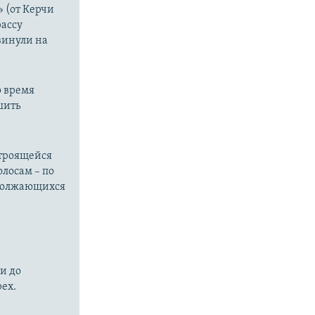
 (от Керчи
рассу
винули на
о время
шить
строящейся
олосам – по
одолжающихся
и до
рех.