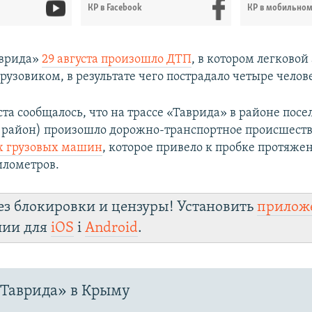
КР в Facebook
КР в мобильно
аврида»
29 августа произошло ДТП
, в котором легковой
грузовиком, в результате чего пострадало четыре челов
ста сообщалось, что на трассе «Таврида» в районе посе
 район) произошло дорожно-транспортное происшеств
х грузовых машин
, которое привело к пробке протяже
илометров.
ез блокировки и цензуры! Установить
прилож
лии для
iOS
і
Android
.
«Таврида» в Крыму