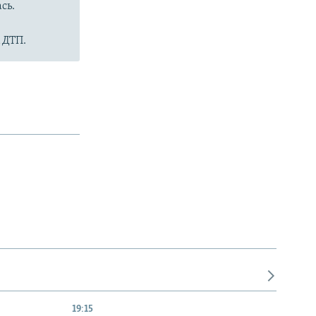
сь.
 ДТП.
19:15