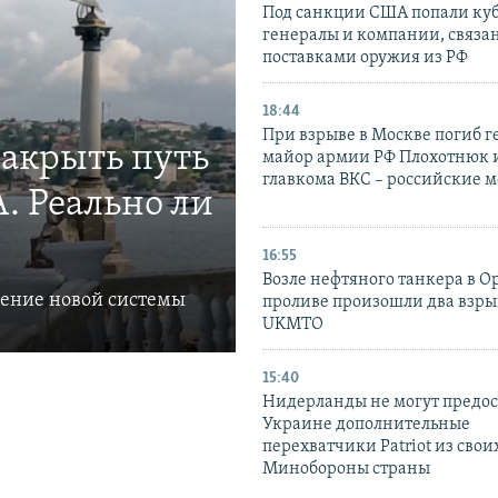
Под санкции США попали ку
генералы и компании, связа
поставками оружия из РФ
18:44
При взрыве в Москве погиб г
закрыть путь
майор армии РФ Плохотнюк и
главкома ВКС – российские 
. Реально ли
16:55
Возле нефтяного танкера в 
ление новой системы
проливе произошли два взры
UKMTO
15:40
Нидерланды не могут предос
Украине дополнительные
перехватчики Patriot из своих
Минобороны страны