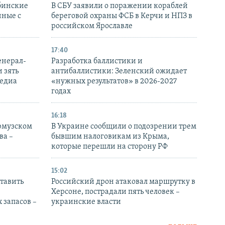
бинские
В СБУ заявили о поражении кораблей
нные с
береговой охраны ФСБ в Керчи и НПЗ в
российском Ярославле
17:40
енерал-
Разработка баллистики и
 зять
антибаллистики: Зеленский ожидает
медиа
«нужных результатов» в 2026-2027
годах
16:18
Ормузском
В Украине сообщили о подозрении трем
ва –
бывшим налоговикам из Крыма,
которые перешли на сторону РФ
15:02
тавить
Российский дрон атаковал маршрутку в
Херсоне, пострадали пять человек –
 запасов –
украинские власти