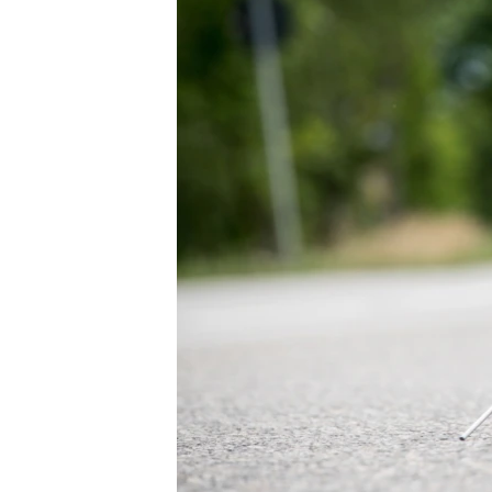
ПОБЕДИТЕЛЕЙ НЕ СУДЯТ?
КРЫМ.НЕПОКОРЕННЫЙ
ELIFBE
УКРАИНСКАЯ ПРОБЛЕМА КРЫМА