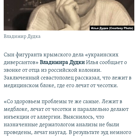
ПРИСОЕДИНЯЙТЕСЬ!
ПОБЕДИТЕЛЕЙ НЕ СУДЯТ?
КРЫМ.НЕПОКОРЕННЫЙ
ELIFBE
Владимир Дудка
УКРАИНСКАЯ ПРОБЛЕМА КРЫМА
Все сайты RFE/RL
Сын фигуранта крымского дела «украинских
диверсантов»
Владимира Дудки
Илья сообщает о
звонке от отца из российской колонии.
Заключенный севастополец рассказал, что лежит в
медицинском блоке, где его лечат от чесотки.
«Со здоровьем проблемы те же самые. Лежит в
медблоке, лечат от чесотки и параллельно делают
инъекции от аллергии. Выяснилось, что
назначенные дерматологом анализы не были
проведены, лечат наугад. В результате зуд немного