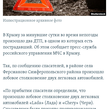
ПРИСОЕДИНЯЙТЕСЬ!
ПОБЕДИТЕЛЕЙ НЕ СУДЯТ?
КРЫМ.НЕПОКОРЕННЫЙ
Иллюстрационное архивное фото
ELIFBE
УКРАИНСКАЯ ПРОБЛЕМА КРЫМА
В Крыму за минувшие сутки во время непогоды
Все сайты RFE/RL
произошло два ДТП, в одном из которых есть
пострадавший. Об этом сообщает пресс-служба
российского управления МЧС в Крыму.
Так, по сообщению спасателей, в районе села
Ферсманово Симферопольского района произошло
лобовое столкновение двух легковых автомобилей.
«По прибытии спасатели определили, что
произошло лобовое столкновение двух легковых
автомобилей «Lada» (Лада) и «Chery» (Чери).