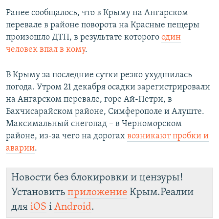
й
с
Ранее сообщалось, что в Крыму на Ангарском
с
л
перевале в районе поворота на Красные пещеры
л
а
произошло ДТП, в результате которого
один
а
й
человек впал в кому
.
й
д
д
В Крыму за последние сутки резко ухудшилась
погода. Утром 21 декабря осадки зарегистрировали
на Ангарском перевале, горе Ай-Петри, в
Бахчисарайском районе, Симферополе и Алуште.
Максимальный снегопад – в Черноморском
районе, из-за чего на дорогах
возникают пробки и
аварии
.
Новости без блокировки и цензуры!
Установить
приложение
Крым.Реалии
для
iOS
і
Android
.