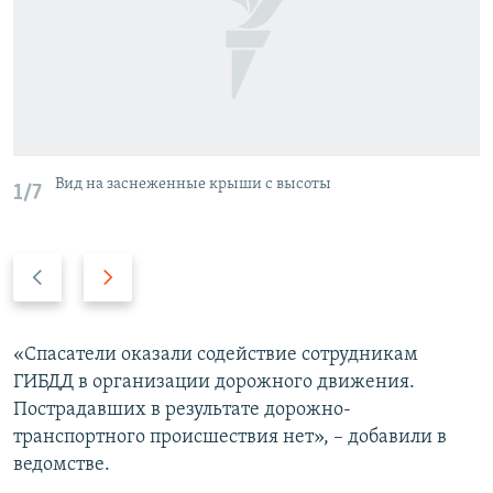
Вид на заснеженные крыши с высоты
1/7
П
С
р
л
е
е
д
д
«Спасатели оказали содействие сотрудникам
ы
у
ГИБДД в организации дорожного движения.
д
ю
Пострадавших в результате дорожно-
у
щ
транспортного происшествия нет», – добавили в
щ
и
ведомстве.
и
й