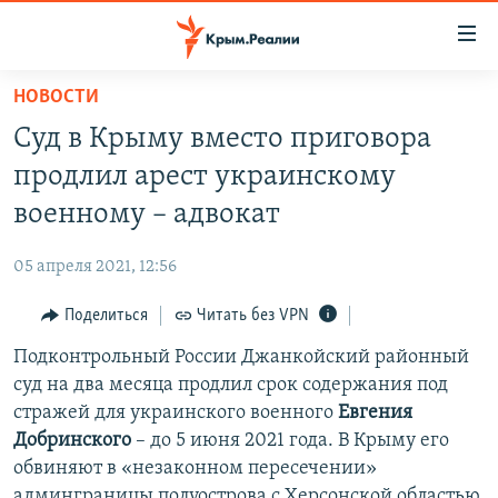
Доступность
ссылки
Вернуться
НОВОСТИ
к
НОВОСТИ
Суд в Крыму вместо приговора
основному
СПЕЦПРОЕКТЫ
содержанию
продлил арест украинскому
ВОДА
Вернутся
ГРУЗ 200
военному – адвокат
к
ИСТОРИЯ
КАРТА ВОЕННЫХ ОБЪЕКТОВ КРЫМА
главной
05 апреля 2021, 12:56
ЕЩЕ
11 ЛЕТ ОККУПАЦИИ КРЫМА. 11 ИСТОРИЙ СОПРОТИВЛЕНИЯ
навигации
Вернутся
Поделиться
Читать без VPN
РАДІО СВОБОДА
ИНТЕРАКТИВ
к
Подконтрольный России Джанкойский районный
КАК ОБОЙТИ БЛОКИРОВКУ
ИНФОГРАФИКА
поиску
суд на два месяца продлил срок содержания под
ТЕЛЕПРОЕКТ КРЫМ.РЕАЛИИ
стражей для украинского военного
Евгения
Українською
Добринского
– до 5 июня 2021 года. В Крыму его
СОВЕТЫ ПРАВОЗАЩИТНИКОВ
Qırımtatar
обвиняют в «незаконном пересечении»
ПРОПАВШИЕ БЕЗ ВЕСТИ
админграницы полуострова с Херсонской областью