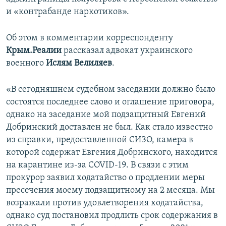
ПРИСОЕДИНЯЙТЕСЬ!
ПОБЕДИТЕЛЕЙ НЕ СУДЯТ?
и «контрабанде наркотиков».
КРЫМ.НЕПОКОРЕННЫЙ
Об этом в комментарии корреспонденту
ELIFBE
Крым.Реалии
рассказал адвокат украинского
военного
Ислям Велиляев
.
УКРАИНСКАЯ ПРОБЛЕМА КРЫМА
Все сайты RFE/RL
«В сегодняшнем судебном заседании должно было
состоятся последнее слово и оглашение приговора,
однако на заседание мой подзащитный Евгений
Добринский доставлен не был. Как стало известно
из справки, предоставленной СИЗО, камера в
которой содержат Евгения Добринского, находится
на карантине из-за COVID-19. В связи с этим
прокурор заявил ходатайство о продлении меры
пресечения моему подзащитному на 2 месяца. Мы
возражали против удовлетворения ходатайства,
однако суд постановил продлить срок содержания в