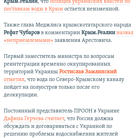
Крым.Реалии
, что
позиция украинских властей по
поставкам воды в Крым
остается неизменной.
Также глава Меджлиса крымскотатарского народа
Рефат Чубаров
в комментарии
Крым.Реалии
назвал
«неприемлемыми»
заявления Арестовича.
Первый заместитель министра по вопросам
реинтеграции временно оккупированных
территорий Украины
Ростислав Замлинский
отметил
, что вода по Северо-Крымскому каналу
пойдет на полуостров только после его
деоккупации.
Постоянный представитель ПРООН в Украине
Дафина Герчева считает
, что Россия должна
обсуждать и договариваться с Украиной по
решению проблемы водоснабжения жителей