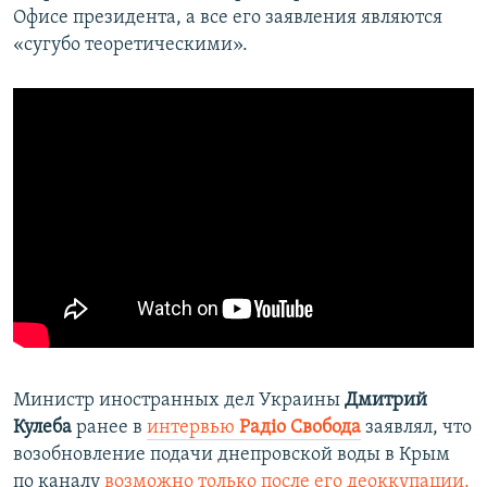
Офисе президента, а все его заявления являются
«сугубо теоретическими».
Министр иностранных дел Украины
Дмитрий
Кулеба
ранее в
интервью
Радіо Свобода
заявлял, что
возобновление подачи днепровской воды в Крым
по каналу
возможно только после его деоккупации.