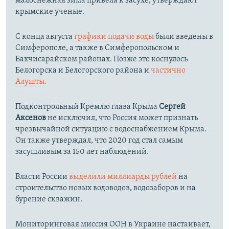
малоснежная зима привела к засухе, утверждают
крымские ученые.
С конца августа
графики подачи воды
были введены в
Симферополе, а также в Симферопольском и
Бахчисарайском районах. Позже это коснулось
Белогорска и Белогорского района и
частично
Алушты.
Подконтрольный Кремлю глава Крыма
Сергей
Аксенов
не исключил, что Россия может признать
чрезвычайной ситуацию с водоснабжением Крыма.
Он также утверждал, что 2020 год стал самым
засушливым за 150 лет наблюдений.​
Власти России
выделили миллиарды рублей
на
строительство новых водоводов, водозаборов и на
бурение скважин.
Мониторинговая миссия ООН в Украине настаивает,