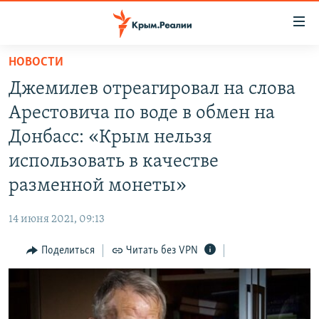
Доступность
ссылки
Вернуться
НОВОСТИ
к
НОВОСТИ
Джемилев отреагировал на слова
основному
СПЕЦПРОЕКТЫ
содержанию
Арестовича по воде в обмен на
ВОДА
Вернутся
ГРУЗ 200
Донбасс: «Крым нельзя
к
ИСТОРИЯ
КАРТА ВОЕННЫХ ОБЪЕКТОВ КРЫМА
использовать в качестве
главной
ЕЩЕ
11 ЛЕТ ОККУПАЦИИ КРЫМА. 11 ИСТОРИЙ СОПРОТИВЛЕНИЯ
навигации
разменной монеты»
Вернутся
РАДІО СВОБОДА
ИНТЕРАКТИВ
к
14 июня 2021, 09:13
КАК ОБОЙТИ БЛОКИРОВКУ
ИНФОГРАФИКА
поиску
Поделиться
Читать без VPN
ТЕЛЕПРОЕКТ КРЫМ.РЕАЛИИ
Українською
СОВЕТЫ ПРАВОЗАЩИТНИКОВ
Qırımtatar
ПРОПАВШИЕ БЕЗ ВЕСТИ