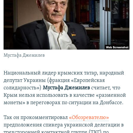
ПРИСОЕДИНЯЙТЕСЬ!
ПОБЕДИТЕЛЕЙ НЕ СУДЯТ?
КРЫМ.НЕПОКОРЕННЫЙ
ELIFBE
УКРАИНСКАЯ ПРОБЛЕМА КРЫМА
Все сайты RFE/RL
Мустафа Джемилев
Национальный лидер крымских татар, народный
депутат Украины (фракция «Европейская
солидарность»)
Мустафа Джемилев
считает, что
Крым нельзя использовать в качестве «разменной
монеты» в переговорах по ситуации на Донбассе.
Так он прокомментировал
«Обозревателю»
предположения спикера украинской делегации в
трехсторонней контактной группе (ТКГ) по