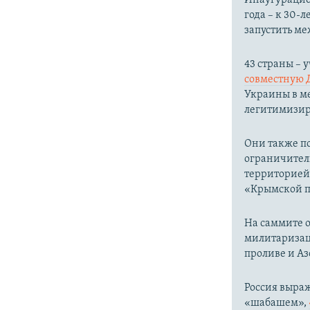
года – к 30
запустить м
43 страны –
совместную 
Украины в ме
легитимизир
Они также п
ограничител
территорией
«Крымской пл
На саммите о
милитаризац
проливе и Аз
Россия выра
«шабашем»,