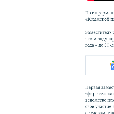
По информац
«Крымской п
Заместитель 
что междунар
года – до 30
Первая замес
эфире
телека
ведомство по
свое участие 
ее словам, та