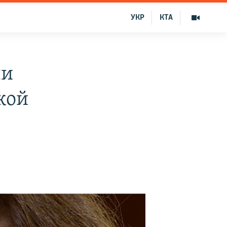
УКР
КТА
ли
кой