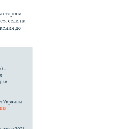
я сторона
», если на
бжения до
) –
я
прав
нт Украины
нию
вгуста 2021