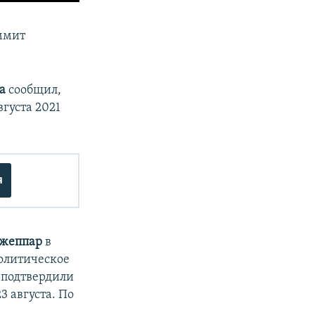
аммит
ва
сообщил,
густа 2021
я
жеппар
в
политическое
 подтвердили
3 августа. По