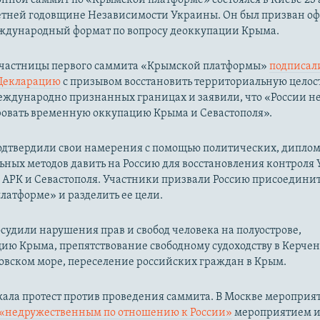
-летней годовщине Независимости Украины. Он был призван о
еждународный формат по вопросу деоккупации Крыма.
 участницы первого саммита «Крымской платформы»
подписал
Декларацию
с призывом восстановить территориальную целос
ждународно признанных границах и заявили, что «России не
овать временную оккупацию Крыма и Севастополя».
одтвердили свои намерения с помощью политических, дипло
ьных методов давить на Россию для восстановления контроля
 АРК и Севастополя. Участники призвали Россию присоединит
атформе» и разделить ее цели.
судили нарушения прав и свобод человека на полуострове,
ию Крыма, препятствование свободному судоходству в Керче
овском море, переселение российских граждан в Крым.
жала протест против проведения саммита. В Москве мероприя
«недружественным по отношению к России»
мероприятием и 