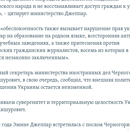
ского народа и не восстанавливает доступ граждан к
, – цитирует министерство Джеппар.
, «обеспокоенность также вызывает нарушение прав у
ар на образование на родном языке, всесторонняя ан
 учебных заведениях, а также притеснения против
ских гражданских журналистов, восемь из которых в
ся незаконно заключенным».
ный секретарь министерства иностранных дел Черно
рович, в свою очередь, сообщил, что внешняя полити
ошении Украины остается неизменной.
ваем суверенитет и территориальную целостность У
Мишурович.
0 года Эмине Джеппар встретилась с послом Черногор