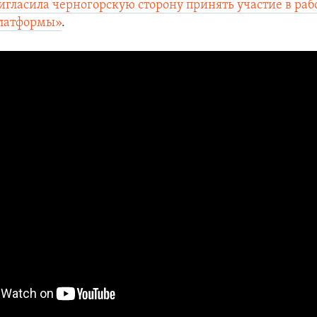
игласила черногорскую сторону принять участие в раб
латформы»
.