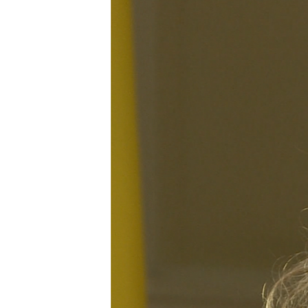
ПОБЕДИТЕЛЕЙ НЕ СУДЯТ?
КРЫМ.НЕПОКОРЕННЫЙ
ELIFBE
УКРАИНСКАЯ ПРОБЛЕМА КРЫМА