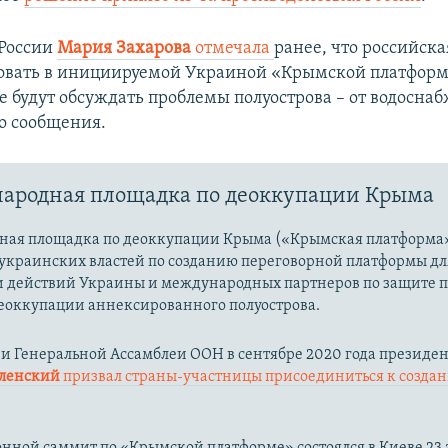
России
Мария Захарова
отмечала
ранее, что российска
вовать в инициируемой Украиной «Крымской платформе
е будут обсуждать проблемы полуострова – от водосна
о сообщения.
ародная площадка по деоккупации Крыма
ая площадка по деоккупации Крыма («Крымская платформа»
украинских властей по созданию переговорной платформы дл
 действий Украины и международных партнеров по защите 
еоккупации аннексированного полуострова.
ии Генеральной Ассамблеи ООН в сентябре 2020 года президе
еленский
призвал страны-участницы присоединиться к созда
ной саммит по «Крымской платформе» состоялся в Киеве 23 а