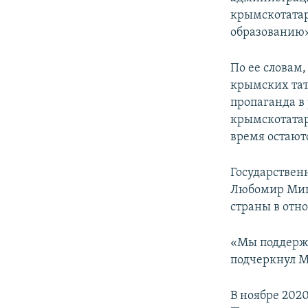
крымскотатар
образованию»
По ее словам
крымских тат
пропаганда в
крымскотатар
время остают
Государствен
Любомир Мишу
страны в отн
«Мы поддержи
подчеркнул 
В ноябре 202