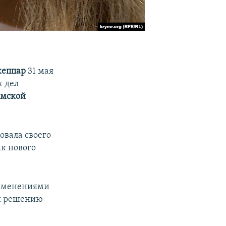
еппар
31 мая
х дел
мской
вала своего
к нового
изменениями
ки решению