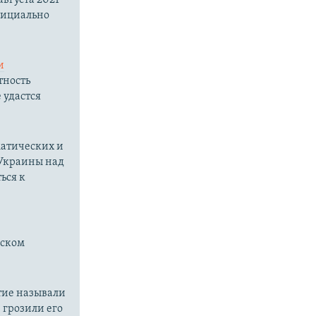
фициально
и
тность
 удастся
матических и
 Украины над
ься к
нском
тие называли
грозили его