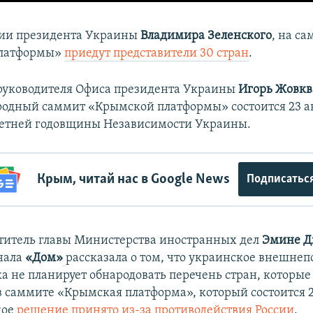
ии президента Украины
Владимира Зеленского
, на с
латформы»
приедут представители 30 стран
.
руководителя Офиса президента Украины
Игорь Жовк
одный саммит «Крымской платформы» состоится 23 ав
-летней годовщины Независимости Украины.
Крым, читай нас в Google News
Подписатьс
титель главы Министерства иностранных дел
Эмине Д
нала
«Дом»
рассказала о том, что украинское внешне
ка не планирует обнародовать перечень стран, которые
в саммите «Крымская платформа», который состоится 2
кое
решение принято из-за противодействия России
.