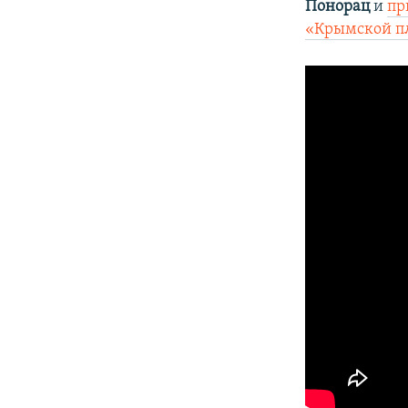
Понорац
и
пр
«Крымской п