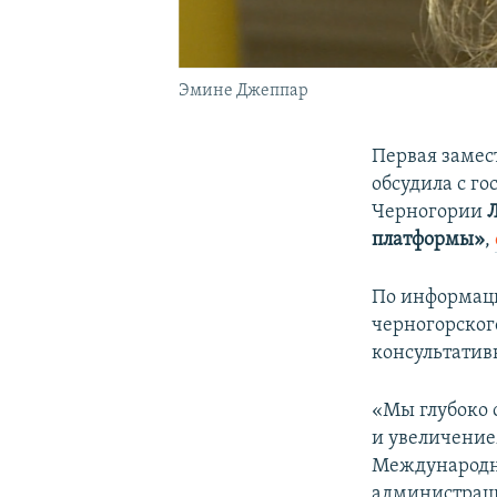
Эмине Джеппар
Первая замес
обсудила с г
Черногории
платформы»
,
По информаци
черногорског
консультатив
«Мы глубоко
и увеличение
Международно
администраци