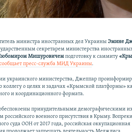
титель министра иностранных дел Украины
Эмине Дж
осударственным секретарем министерства иностранны
Любомиром Мишуровичем
подготовку к саммиту
«Кры
сообщает пресс-служба МИД Украины
.
и украинского министерства, Джеппар проинформиро
о коллегу о целях и задачах «Крымской платформы» ка
ного и координационного формата.
 обеспокоены принудительными демографическими 
м российского военного присутствия в Крыму. Вопре
го суда ООН от 2017 года, российская оккупационная
я продолжает запрещать деятельность Меджлиса