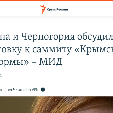
на и Черногория обсуди
товку к саммиту «Крымс
ормы» – МИД
12
ся
Читать без VPN