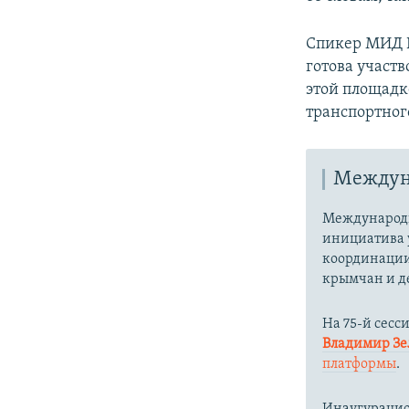
Спикер МИД 
готова участ
этой площадк
транспортног
Междун
Международн
инициатива 
координации
крымчан и д
На 75-й сесс
Владимир З
платформы
.
Инаугурацион