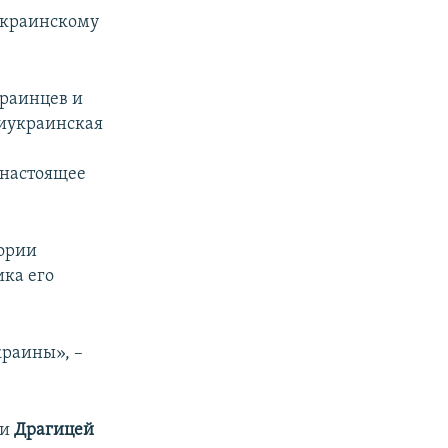
 украинскому
краинцев и
тиукраинская
 настоящее
гории
ка его
краины», –
ии
Драгицей