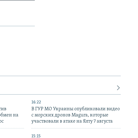
16:22
тив
В ГУР МО Украины опубликовали видео
обмен на
с морских дронов Magura, которые
ос
участвовали в атаке на Ялту 7 августа
15:15