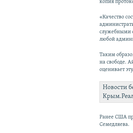
копия проток
«Качество со
администрати
служебными о
любой админи
Таким образо
на свободе. 
оценивает эт
Новости б
Крым.Реа
Ранее США п
Семедляева.