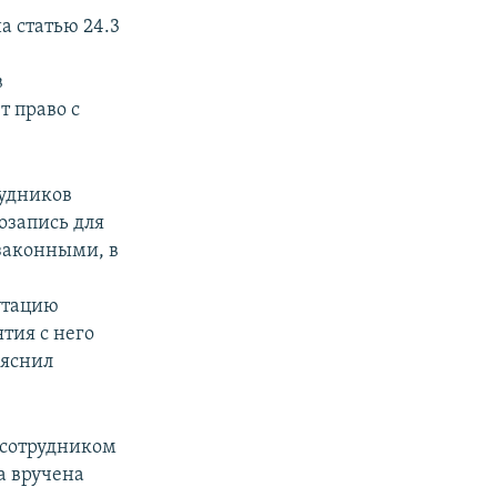
а статью 24.3
в
 право с
рудников
озапись для
законными, в
утацию
ятия с него
ъяснил
 сотрудником
а вручена