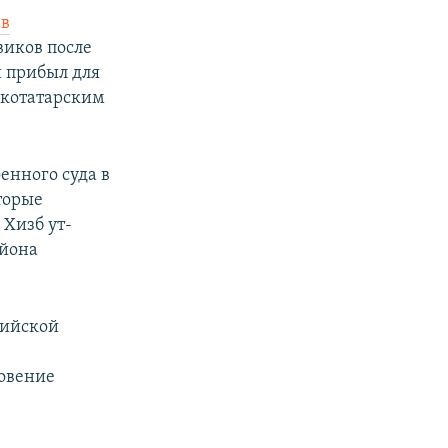
 в
виков после
н прибыл для
скотатарским
енного суда в
торые
 Хизб ут-
айона
сийской
овение