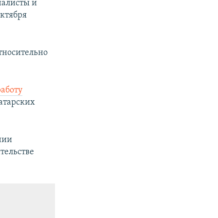
налисты и
октября
тносительно
работу
атарских
нии
тельстве