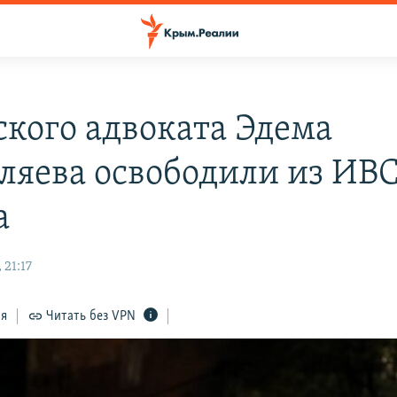
кого адвоката Эдема
ляева освободили из ИВ
а
 21:17
ся
Читать без VPN