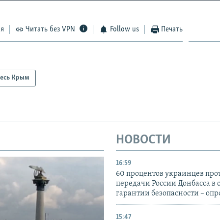
ся
Читать без VPN
Follow us
Печать
есь Крым
НОВОСТИ
16:59
60 процентов украинцев про
передачи России Донбасса в 
гарантии безопасности – опр
15:47