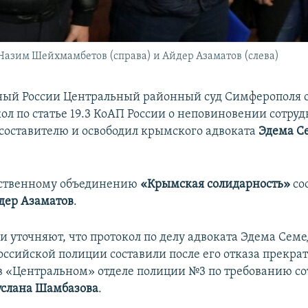
 Назим Шейхмамбетов (справа) и Айдер Азаматов (слева)
ый России Центральный районный суд Симферополя 
кол по статье 19.3 КоАП России о неповиновении сотру
 составителю и освободил крымского адвоката
Эдема С
ественному объединению
«Крымская солидарность»
со
дер Азаматов
.
и уточняют, что протокол по делу адвоката Эдема Сем
оссийской полиции составили после его отказа прекра
в «Центральном» отделе полиции №3 по требованию с
услана Шамбазова
.