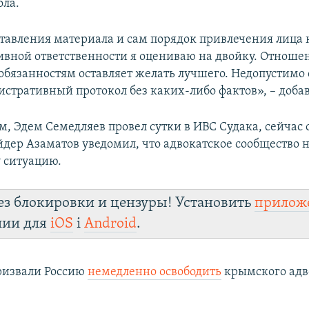
ола.
ставления материала и сам порядок привлечения лица 
вной ответственности я оцениваю на двойку. Отноше
бязанностям оставляет желать лучшего. Недопустимо 
стративный протокол без каких-либо фактов», – доба
м, Эдем Семедляев провел сутки в ИВС Судака, сейчас 
Айдер Азаматов уведомил, что адвокатское сообщество 
у ситуацию.
ез блокировки и цензуры! Установить
прилож
лии для
iOS
і
Android
.
ризвали Россию
немедленно освободить
крымского адв