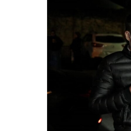
ПОБЕДИТЕЛЕЙ НЕ СУДЯТ?
КРЫМ.НЕПОКОРЕННЫЙ
ELIFBE
УКРАИНСКАЯ ПРОБЛЕМА КРЫМА