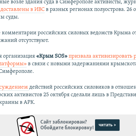
ные возле здания суда в Симферополе активисты, жур
и
доставлены в ИВС
в разных регионах полуострова. 26 
ы суды.
 комментарии российских силовых ведомств Крыма о
жаний отсутствуют.
я организация
«Крым SOS»
призвала активизировать 
латформы»
в связи с новыми задержаниями крымскот
 Симферополе.
 осуждением
действий российских силовиков в отноше
ских активистов 25 октября сделали лишь в Представи
краины в АРК.
Сайт заблокирован?
читать >
Обойдите блокировку!