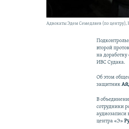
Адвокаты Эдем Семедляев (по центру),
Подконтрольн
второй прото
на доработку
ИВС Судака.
Об этом общ
защитник
Ай
В объединени
сотрудники р
аудиозаписи 
центра «Э»
Р