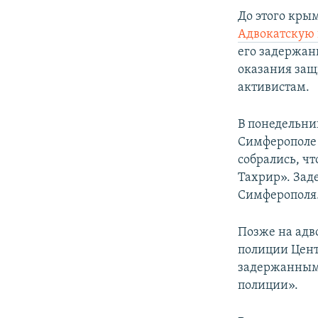
До этого кры
Адвокатскую
его задержан
оказания защ
активистам.
В понедельни
Симферополе
собрались, ч
Тахрир». Зад
Симферополя
Позже на адв
полиции Цент
задержанным,
полиции».