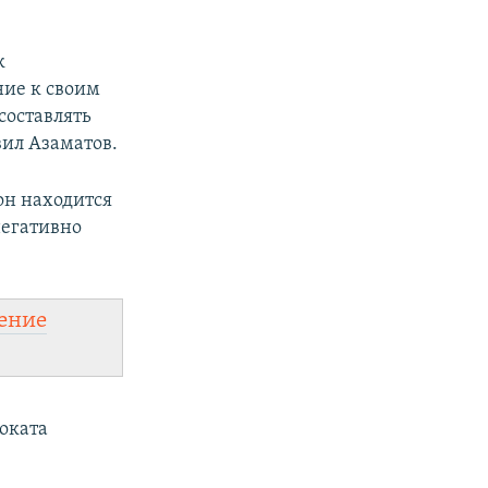
к
ние к своим
составлять
вил Азаматов.
он находится
негативно
ение
оката