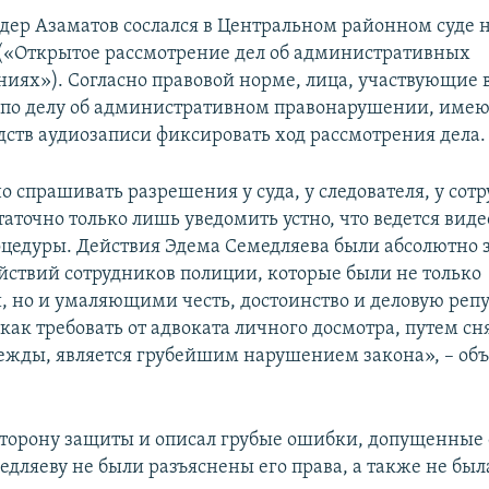
ер Азаматов сослался в Центральном районном суде н
(«Открытое рассмотрение дел об административных
иях»). Согласно правовой норме, лица, участвующие 
 по делу об административном правонарушении, имеют
ств аудиозаписи фиксировать ход рассмотрения дела.
о спрашивать разрешения у суда, у следователя, у сот
аточно только лишь уведомить устно, что ведется виде
цедуры. Действия Эдема Семедляева были абсолютно 
ействий сотрудников полиции, которые были не только
 но и умаляющими честь, достоинство и деловую реп
 как требовать от адвоката личного досмотра, путем сн
ежды, является грубейшим нарушением закона», – об
 сторону защиты и описал грубые ошибки, допущенные
едляеву не были разъяснены его права, а также не был