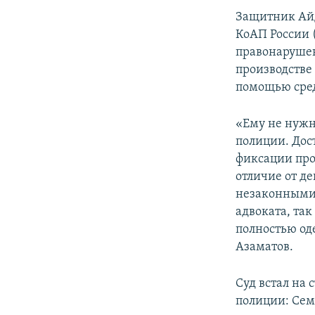
Защитник Айд
КоАП России 
правонарушен
производстве
помощью сред
«Ему не нужн
полиции. Дост
фиксации про
отличие от д
незаконными,
адвоката, так
полностью од
Азаматов.
Суд встал на
полиции: Сем