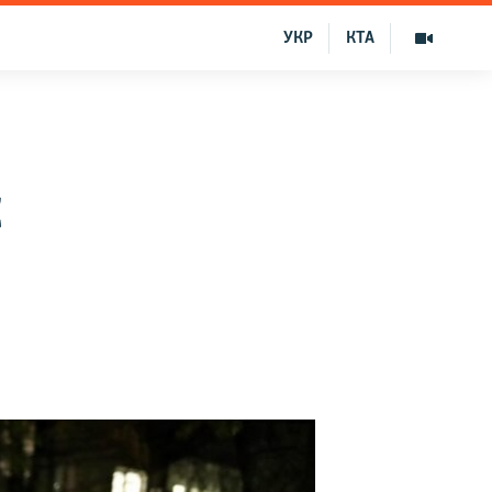
УКР
КТА
С