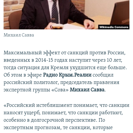
ПРИСОЕДИНЯЙТЕСЬ!
ПОБЕДИТЕЛЕЙ НЕ СУДЯТ?
КРЫМ.НЕПОКОРЕННЫЙ
ELIFBE
Михаил Савва
УКРАИНСКАЯ ПРОБЛЕМА КРЫМА
Все сайты RFE/RL
Максимальный эффект от санкций против России,
введенных в 2014-15 годах наступит через 10 лет,
тогда ситуация для Кремля ухудшится еще больше.
Об этом в эфире
Радио Крым.Реалии
сообщил
российский политолог, председатель правления
экспертной группы «Сова»
Михаил Савва
.
«Российский истеблишмент понимает, что санкции
наносят ущерб, понимает, что санкции работают,
особенно в долгосрочной перспективе. По
экспертным прогнозам, те санкции, которые