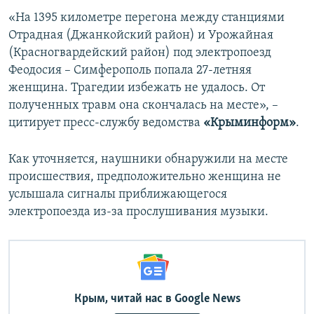
ПРИСОЕДИНЯЙТЕСЬ!
ПОБЕДИТЕЛЕЙ НЕ СУДЯТ?
«На 1395 километре перегона между станциями
Отрадная (Джанкойский район) и Урожайная
КРЫМ.НЕПОКОРЕННЫЙ
(Красногвардейский район) под электропоезд
ELIFBE
Феодосия – Симферополь попала 27-летняя
женщина. Трагедии избежать не удалось. От
УКРАИНСКАЯ ПРОБЛЕМА КРЫМА
полученных травм она скончалась на месте», –
Все сайты RFE/RL
цитирует пресс-службу ведомства
«Крыминформ»
.
Как уточняется, наушники обнаружили на месте
происшествия, предположительно женщина не
услышала сигналы приближающегося
электропоезда из-за прослушивания музыки.
Крым, читай нас в Google News