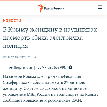
Доступность
ссылки
Вернуться
НОВОСТИ
к
НОВОСТИ
В Крыму женщину в наушниках
основному
СПЕЦПРОЕКТЫ
содержанию
насмерть сбила электричка –
ВОДА
Вернутся
ГРУЗ 200
полиция
к
ИСТОРИЯ
КАРТА ВОЕННЫХ ОБЪЕКТОВ КРЫМА
главной
09 марта 2021, 21:54
ЕЩЕ
11 ЛЕТ ОККУПАЦИИ КРЫМА. 11 ИСТОРИЙ СОПРОТИВЛЕНИЯ
навигации
Вернутся
Поделиться
Читать без VPN
РАДІО СВОБОДА
ИНТЕРАКТИВ
к
На севере Крыма электричка «Феодосия –
КАК ОБОЙТИ БЛОКИРОВКУ
ИНФОГРАФИКА
поиску
Симферополь» сбила насмерть 27-летнюю
ТЕЛЕПРОЕКТ КРЫМ.РЕАЛИИ
женщину. Об этом со ссылкой на линейное
Українською
управление МВД России на транспорте по Крыму
СОВЕТЫ ПРАВОЗАЩИТНИКОВ
Qırımtatar
сообщают крымские и российские СМИ.
ПРОПАВШИЕ БЕЗ ВЕСТИ