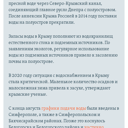
пресной воде через Северо-Крымский канал,
соединяющий главное русло Днепра с полуостровом.
После аннексии Крыма Россией в 2014 году поставки
воды на полуостров прекратили.
Запасы воды в Крыму пополняют из водохранилищ
естественного стока и подземных источников. По
заявлениям экологов, регулярное использование
воды из подземных источников привело к засолению
почвы на полуострове.
В 2020 году ситуация с водоснабжением в Крыму
стала критической. Маленькое количество осадков и
малоснежная зима привела к засухе, утверждают
крымские ученые.
С конца августа
графики подачи воды
были введены в
Симферополе, а также в Симферопольском и
Бахчисарайском районах. Позже это коснулось
Белогорска и Белогорского района и
частично