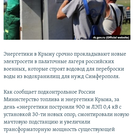
ПРИСОЕДИНЯЙТЕСЬ!
ПОБЕДИТЕЛЕЙ НЕ СУДЯТ?
КРЫМ.НЕПОКОРЕННЫЙ
ELIFBE
УКРАИНСКАЯ ПРОБЛЕМА КРЫМА
Все сайты RFE/RL
Энергетики в Крыму срочно прокладывают новые
электросети в палаточные лагеря российских
военных, которые строят водовод для переброски
воды из водохранилищ для нужд Симферополя.
Как сообщает подконтрольное России
Министерство топлива и энергетики Крыма, за
день «энергетики построили 900 м ЛЭП 0,4 кВ с
установкой 30-ти новых опор, смонтировали новую
мачтовую подстанцию и увеличили
трансформаторную мощность существующей