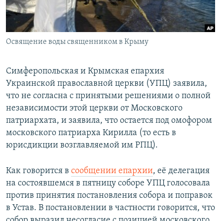
ПРИСОЕДИНЯЙТЕСЬ!
ПОБЕДИТЕЛЕЙ НЕ СУДЯТ?
КРЫМ.НЕПОКОРЕННЫЙ
Освящение воды священником в Крыму
ELIFBE
УКРАИНСКАЯ ПРОБЛЕМА КРЫМА
Симферопольская и Крымская епархия
Все сайты RFE/RL
Украинской православной церкви (УПЦ) заявила,
что не согласна с принятыми решениями о полной
независимости этой церкви от Московского
патриархата, и заявила, что остается под омофором
московского патриарха Кирилла (то есть в
юрисдикции возглавляемой им РПЦ).
Как говорится в
сообщении епархии
, её делегация
на состоявшемся в пятницу соборе УПЦ голосовала
против принятия постановления собора и поправок
в Устав. В постановлении в частности говорится, что
собор выразил несогласие с позицией московского