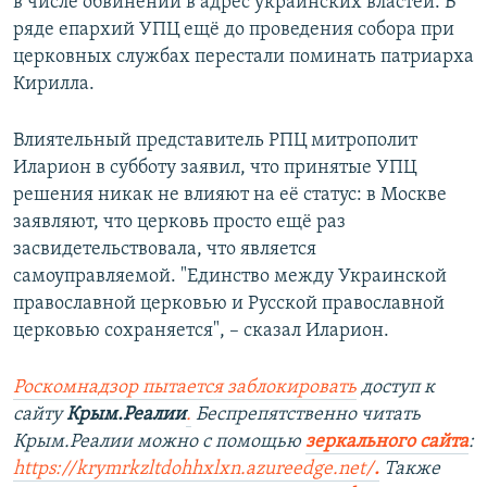
в числе обвинений в адрес украинских властей. В
ряде епархий УПЦ ещё до проведения собора при
церковных службах перестали поминать патриарха
Кирилла.
Влиятельный представитель РПЦ митрополит
Иларион в субботу заявил, что принятые УПЦ
решения никак не влияют на её статус: в Москве
заявляют, что церковь просто ещё раз
засвидетельствовала, что является
самоуправляемой. "Единство между Украинской
православной церковью и Русской православной
церковью сохраняется", – сказал Иларион.
Роскомнадзор пытается заблокировать
доступ к
сайту
Крым.Реалии
.
Беспрепятственно читать
Крым.Реалии можно с помощью
зеркального сайта
:
https://krymrkzltdohhxlxn.azureedge.net/
.
Также