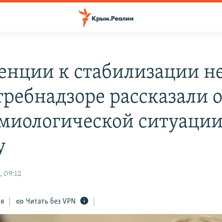
енции к стабилизации не
требнадзоре рассказали 
миологической ситуации
у
, 09:12
ся
Читать без VPN