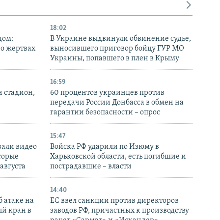
18:02
дом:
В Украине выдвинули обвинение судье,
 о жертвах
выносившего приговор бойцу ГУР МО
Украины, попавшего в плен в Крыму
16:59
н стадион,
60 процентов украинцев против
передачи России Донбасса в обмен на
гарантии безопасности – опрос
15:47
вали видео
Войска РФ ударили по Изюму в
торые
Харьковской области, есть погибшие и
 августа
пострадавшие – власти
14:40
 атаке на
ЕС ввел санкции против директоров
й кран в
заводов РФ, причастных к производству