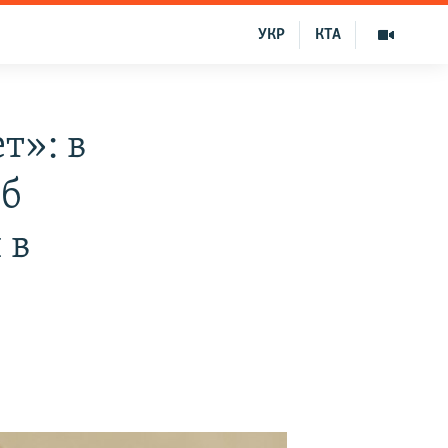
УКР
КТА
т»: в
об
 в