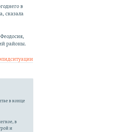
годнего в
а, сказала
 Феодосия,
ий районы.
эпидситуации
итае в конце
егкое, в
урой и