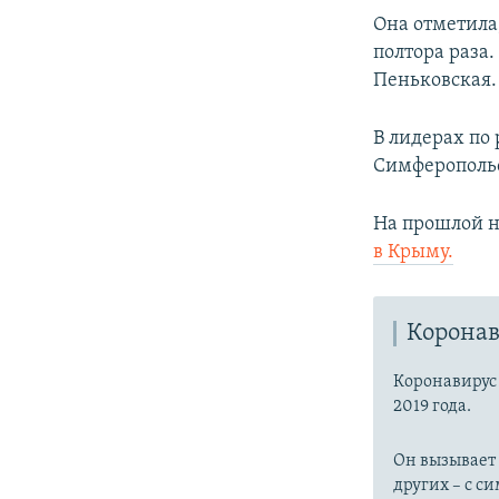
Она отметила
полтора раза
Пеньковская.
В лидерах по
Симферопольс
На прошлой н
в Крыму.
Коронав
Коронавиру
2019 года.
Он вызывает
других – с с