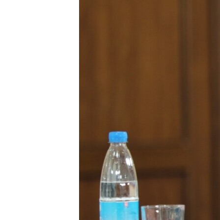
ПОБЕДИТЕЛЕЙ НЕ СУДЯТ?
КРЫМ.НЕПОКОРЕННЫЙ
ELIFBE
УКРАИНСКАЯ ПРОБЛЕМА КРЫМА