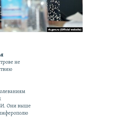
ья
трове не
ствию
болеваниям
к
ВИ. Они выше
Симферополю