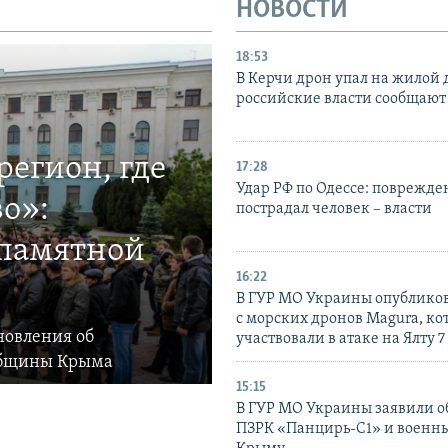
НОВОСТИ
18:53
В Керчи дрон упал на жилой 
российские власти сообщают
егион, где
17:28
Удар РФ по Одессе: поврежде
о»:
пострадал человек – власти
 памятной
16:22
В ГУР МО Украины опублико
с морских дронов Magura, ко
новления об
участвовали в атаке на Ялту 7
общины Крыма
15:15
В ГУР МО Украины заявили об
ПЗРК «Панцирь-С1» и военны