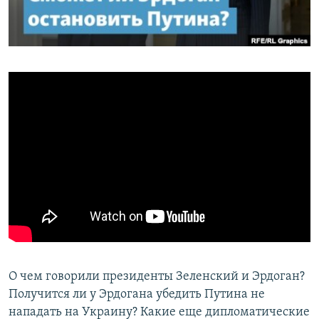
ПРИСОЕДИНЯЙТЕСЬ!
ПОБЕДИТЕЛЕЙ НЕ СУДЯТ?
КРЫМ.НЕПОКОРЕННЫЙ
ELIFBE
УКРАИНСКАЯ ПРОБЛЕМА КРЫМА
Все сайты RFE/RL
О чем говорили президенты Зеленский и Эрдоган?
Получится ли у Эрдогана убедить Путина не
нападать на Украину? Какие еще дипломатические