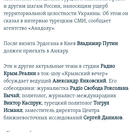
и другим шагам России, наносящим ущерб
территориальной целостности Украины. Об этом он
сказал в интервью турецким СМИ, сообщает
агентство «Анадолу».
После визита Эрдогана в Киев
Владимир Путин
должен приехать в Анкару.
Эти и другие актуальные темы в студии
Радио
Крым.Реалии
в ток-шоу «Крымский вечер»
обсуждает ведущий
Александр Янковский
. Его
собеседники: журналистка
Радіо Свобода
Роксолана
Бычай
; политолог, журналист-международник
Виктор Каспрук
; турецкий политолог
Тогрул
Исмаил
; заместитель директора Центра
ближневосточных исследований
Сергей Данилов
.