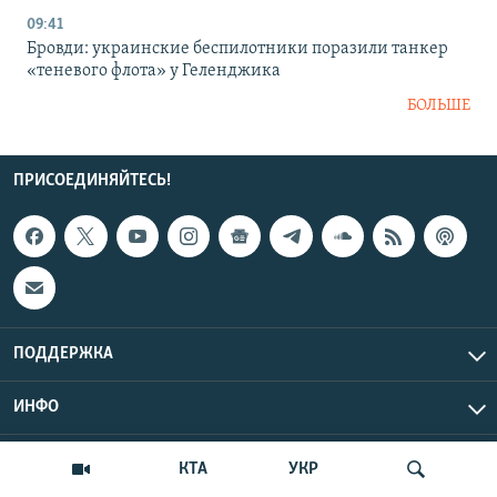
09:41
Бровди: украинские беспилотники поразили танкер
«теневого флота» у Геленджика
БОЛЬШЕ
ПРИСОЕДИНЯЙТЕСЬ!
ПОДДЕРЖКА
ИНФО
UTC+3
Copyright Крым.Реалии, 2026 | Все права защищены.
КТА
УКР