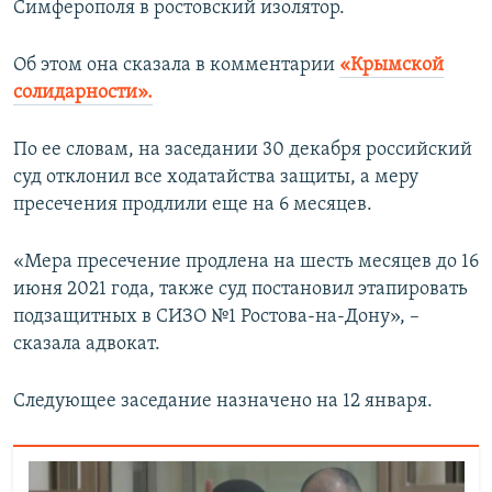
Симферополя в ростовский изолятор.
ПРИСОЕДИНЯЙТЕСЬ!
ПОБЕДИТЕЛЕЙ НЕ СУДЯТ?
КРЫМ.НЕПОКОРЕННЫЙ
Об этом она сказала в комментарии
«Крымской
солидарности».
ELIFBE
УКРАИНСКАЯ ПРОБЛЕМА КРЫМА
По ее словам, на заседании 30 декабря российский
Все сайты RFE/RL
суд отклонил все ходатайства защиты, а меру
пресечения продлили еще на 6 месяцев.
«Мера пресечение продлена на шесть месяцев до 16
июня 2021 года, также суд постановил этапировать
подзащитных в СИЗО №1 Ростова-на-Дону», –
сказала адвокат.
Следующее заседание назначено на 12 января.