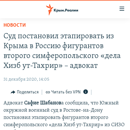
Доступность
ссылки
Вернуться
НОВОСТИ
к
НОВОСТИ
Суд постановил этапировать из
основному
СПЕЦПРОЕКТЫ
содержанию
Крыма в Россию фигурантов
ВОДА
Вернутся
ГРУЗ 200
второго симферопольского «дела
к
ИСТОРИЯ
КАРТА ВОЕННЫХ ОБЪЕКТОВ КРЫМА
Хизб ут-Тахрир» – адвокат
главной
ЕЩЕ
11 ЛЕТ ОККУПАЦИИ КРЫМА. 11 ИСТОРИЙ СОПРОТИВЛЕНИЯ
навигации
31 декабря 2020, 14:05
Вернутся
РАДІО СВОБОДА
ИНТЕРАКТИВ
к
Поделиться
Читать без VPN
КАК ОБОЙТИ БЛОКИРОВКУ
ИНФОГРАФИКА
поиску
Адвокат
Сафие Шабанов
а сообщила, что Южный
ТЕЛЕПРОЕКТ КРЫМ.РЕАЛИИ
Українською
окружной военный суд в Ростове-на-Дону
СОВЕТЫ ПРАВОЗАЩИТНИКОВ
постановил этапировать фигурантов второго
Qırımtatar
симферопольского «дела Хизб ут-Тахрир» из СИЗО
ПРОПАВШИЕ БЕЗ ВЕСТИ