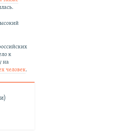
лась.
высокий
 российских
ело к
у на
ех человек
.
и)