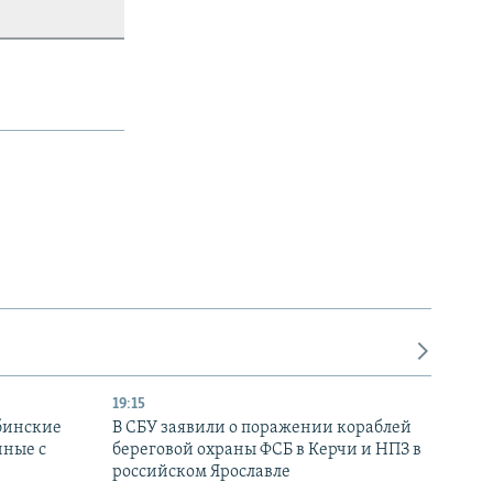
19:15
бинские
В СБУ заявили о поражении кораблей
нные с
береговой охраны ФСБ в Керчи и НПЗ в
российском Ярославле