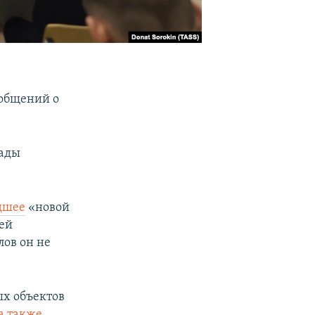
ообщений о
сады
дшее
«новой
ей
ов он не
ых объектов
а также