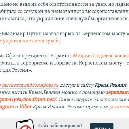
ьно не взял на себя ответственности за удар, но изда
ообщило со ссылкой на неназванного высокопоставленн
чиновника, что украинские спецслужбы организовали
 Владимир Путин назвал взрыв на Керченском мосту 
м украинские спецслужбы
.
вы Офиса президента Украины
Михаил Подоляк заяви
раины в терроризме и взрыве на Керченском мосту – 
 для России».
 пытается заблокировать
доступ к сайту
Крым.Реалии
.
енно читать Крым.Реалии мож
но с помощью
зеркально
qxm41y9z.cloudfront.net/
. ​
Также следите за основными 
tagra
m
и
Viber
Крым.Реалии. Рекомендуем вам
установ
Сайт заблокирован?
читать >