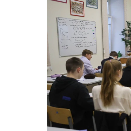
ПОБЕДИТЕЛЕЙ НЕ СУДЯТ?
КРЫМ.НЕПОКОРЕННЫЙ
ELIFBE
УКРАИНСКАЯ ПРОБЛЕМА КРЫМА