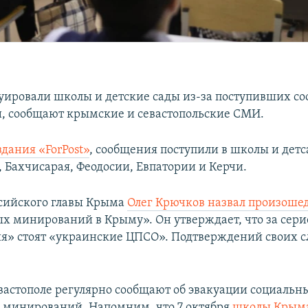
уировали школы и детские сады из-за поступивших с
 сообщают крымские и севастопольские СМИ.
здания «ForPost»
, сообщения поступили в школы и дет
 Бахчисарая, Феодосии, Евпатории и Керчи.
сийского главы Крыма
Олег Крючков назвал произоше
х минирований в Крыму». Он утверждает, что за сери
» стоят «украинские ЦПСО». Подтверждений своих сл
вастополе регулярно сообщают об эвакуации социальн
 минирований. Напомним, что 7 октября
школы Крым