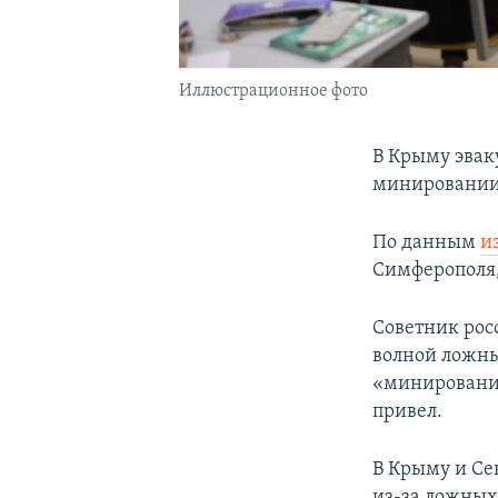
Иллюстрационное фото
В Крыму эвак
минировании,
По данным
и
Симферополя,
Советник рос
волной ложны
«минирования
привел.
В Крыму и Се
из-за ложных