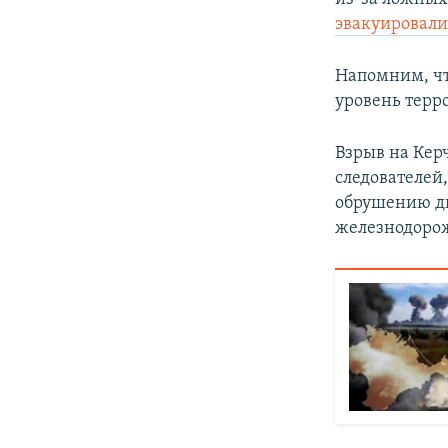
эвакуировал
Напомним, чт
уровень терр
Взрыв на Кер
следователей,
обрушению дв
железнодорож