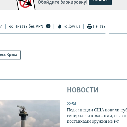
Обойдите блокировку!
ся
Читать без VPN
Follow us
Печать
есь Крым
НОВОСТИ
22:54
Под санкции США попали ку
генералы и компании, связа
поставками оружия из РФ