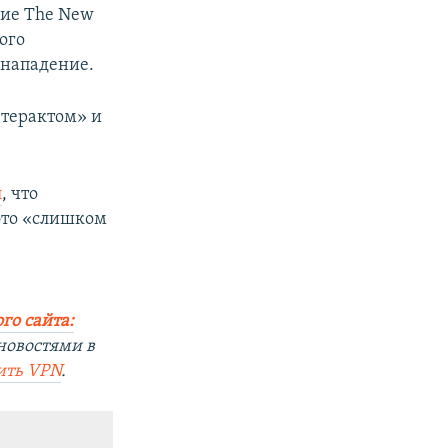
ние The New
ого
 нападение.
«терактом» и
л
, что
это «слишком
го сайта:
новостями в
ить
VPN
.