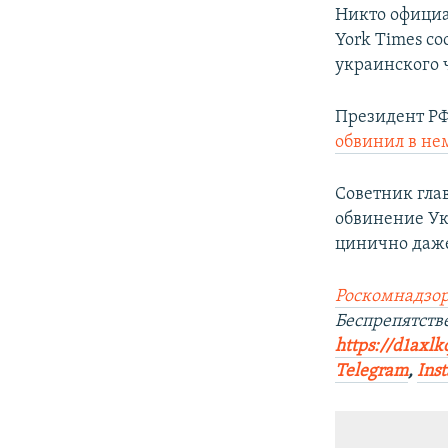
Никто официал
York Times с
украинского 
Президент РФ
обвинил в не
Советник гла
обвинение Ук
цинично даже
Роскомнадзор
Беспрепятств
https://d1axlk
Telegram
,
Ins