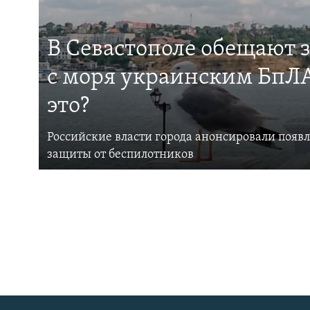
В Севастополе обещают 
с моря украинским БпЛА
это?
Российские власти города анонсировали появ
защиты от беспилотников