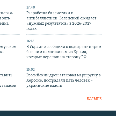
17:40
енерал-
Разработка баллистики и
 зять
антибаллистики: Зеленский ожидает
медиа
«нужных результатов» в 2026-2027
годах
16:18
Ормузском
В Украине сообщили о подозрении трем
ва –
бывшим налоговикам из Крыма,
которые перешли на сторону РФ
15:02
тавить
Российский дрон атаковал маршрутку в
Херсоне, пострадали пять человек –
 запасов –
украинские власти
БОЛЬШЕ