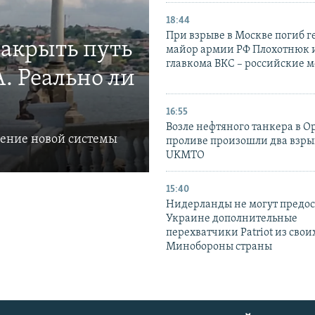
18:44
При взрыве в Москве погиб г
закрыть путь
майор армии РФ Плохотнюк и
главкома ВКС – российские 
. Реально ли
16:55
Возле нефтяного танкера в 
ление новой системы
проливе произошли два взры
UKMTO
15:40
Нидерланды не могут предос
Украине дополнительные
перехватчики Patriot из своих
Минобороны страны