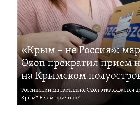
«Крым – не Россия»: ма
Ozon прекратил прием н
на Крымском полуостро
Российский маркетплейс Ozon отказывается до
Крым? В чем причина?