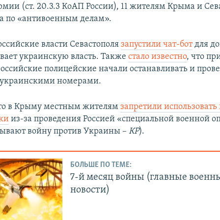
мии (ст. 20.3.3 КоАП России), 11 жителям Крыма и Сев
а по «антивоенным делам».
российские власти Севастополя
запустили чат-бот
для до
вает украинскую власть. Также
стало известно
, что пр
российские полицейские начали останавливать и пров
 украинскими номерами.
то в Крыму местным жителям
запретили использовать
ки
из-за проведения Россией «специальной военной о
зывают войну против Украины –
КР
).
БОЛЬШЕ ПО ТЕМЕ:
7-й месяц войны (главные военн
новости)