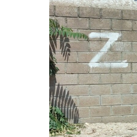
ПОБЕДИТЕЛЕЙ НЕ СУДЯТ?
КРЫМ.НЕПОКОРЕННЫЙ
ELIFBE
УКРАИНСКАЯ ПРОБЛЕМА КРЫМА