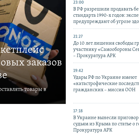
23:00
В РФ разрешили продавать б
стандарта 1990-х годов: эксп
предупреждают об угрозе зд
21:27
До 10 лет лишения свободы г
ркетплейс
участнику «Самообороны Се
– Прокуратура АРК
овых заказов
19:42
ве
Удары РФ по Украине имеют
«катастрофические последст
ставлять товары в
гражданских – миссия ООН
17:18
В Украине вынесли приговор
судьям из Крыма по статье о 
Прокуратура АРК