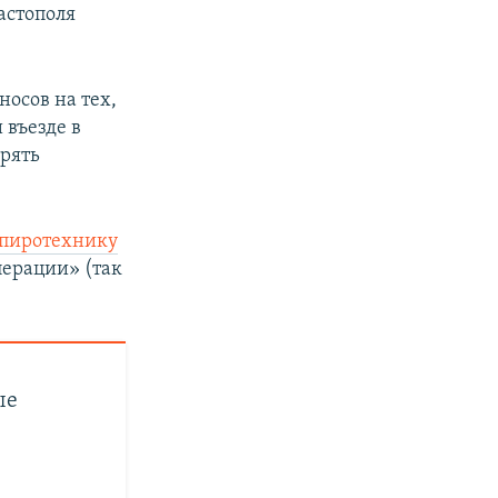
астополя
носов на тех,
и въезде в
ерять
 пиротехнику
перации» (так
ые