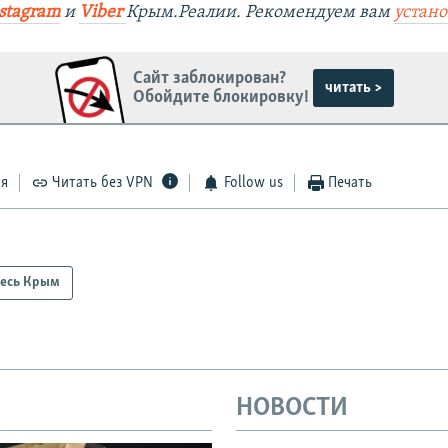
stagram
и
Viber
Крым.Реалии. Рекомендуем вам
устан
Сайт заблокирован?
читать >
Обойдите блокировку!
ся
Читать без VPN
Follow us
Печать
есь Крым
НОВОСТИ