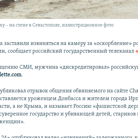
ну – на стене в Севастополе, иллюстрационное фото
 заставили извиняться на камеру за «оскорбление» р
ии, сообщает российский государственный телеканал
общению СМИ, мужчина «дискредитировал» российск
lette.com
.
убликовал отрывок общения обвиняемого на сайте Chat
дставляется уроженцем Донбасса и жителем города Ир
асти, а не Крыма, и называет Россию «фашистской дер
суверенное государство и убивающей детей, стариков 
женщин».
24» опубликовал видео «извинений» задержанного, 