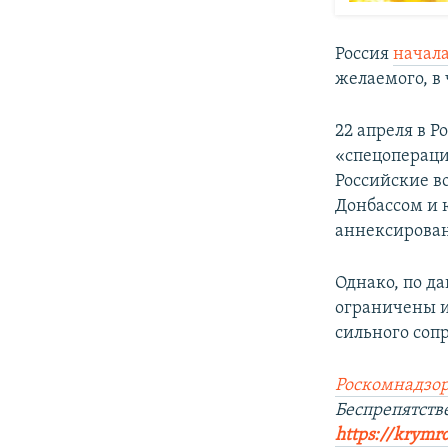
Россия
начал
желаемого, в 
22 апреля в Р
«спецопераци
Российские в
Донбассом и 
аннексирован
Однако, по д
ограничены и
сильного соп
Роскомнадзор
Беспрепятст
https://krymr