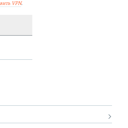
овить
VPN
.