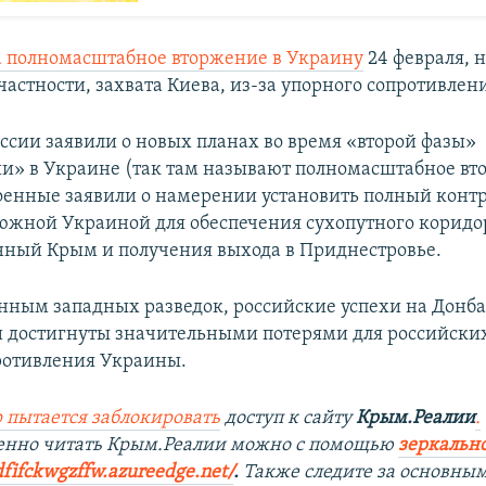
а полномасштабное вторжение в Украину
24 февраля, н
частности, захвата Киева, из-за упорного сопротивлен
оссии заявили о новых планах во время «второй фазы»
и» в Украине (так там называют полномасштабное вт
оенные заявили о намерении установить полный контр
южной Украиной для обеспечения сухопутного коридо
ный Крым и получения выхода в Приднестровье.
анным западных разведок, российские успехи на Донба
 достигнуты значительными потерями для российских
ротивления Украины.
 пытается заблокировать
доступ к сайту
Крым.Реалии
.
венно читать Крым.Реалии можно с помощью
зеркально
dfifckwgzffw.azureedge.net/
. ​
Также следите за основны