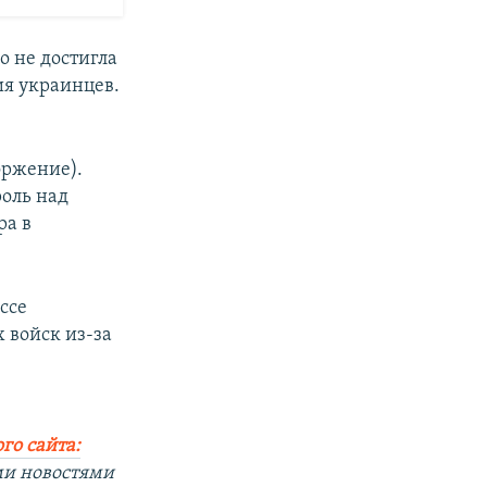
о не достигла
ия украинцев.
оржение).
оль над
ра в
ссе
 войск из-за
го сайта:
ми новостями