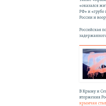
«оказался жи
РФ» и «грубо
России и воо
Российская п
задержанного
В Крыму и Се
вторжения Ро
крымчан ста