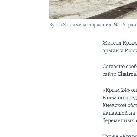
Буква Z – символ вторжения РФ в Украи
Жителя Крыма
армии и Росс
Согласно со
сайте
Chatrou
«Крым 24» оп
В нем он пре
Киевской обл
напавшей на 
беременных 
Также «Крым 