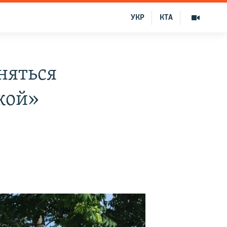
УКР
КТА
няться
ской»