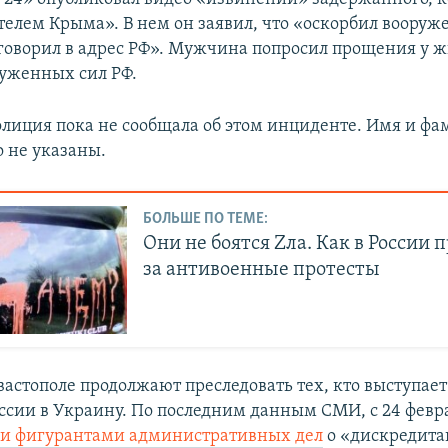
телем Крыма». В нем он заявил, что «оскорбил воору
 говорил в адрес РФ». Мужчина попросил прощения у 
руженных сил РФ.
олиция пока не сообщала об этом инциденте. Имя и ф
 не указаны.
БОЛЬШЕ ПО ТЕМЕ:
Они не боятся Zла. Как в России 
за антивоенные протесты
вастополе продолжают преследовать тех, кто выступает
ссии в Украину. По последним данным СМИ, с 24 февр
ли фигурантами административных дел
о «дискредит