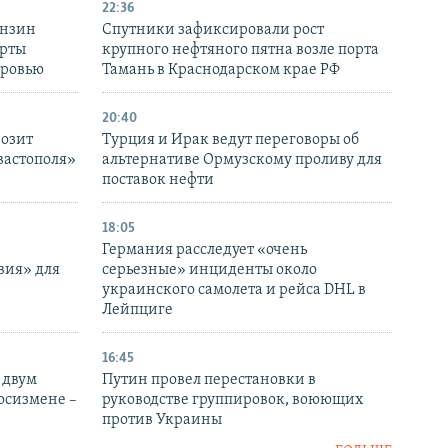
22:36
ензин
Спутники зафиксировали рост
ерты
крупного нефтяного пятна возле порта
оровью
Тамань в Краснодарском крае РФ
20:40
розит
Турция и Ирак ведут переговоры об
вастополя»
альтернативе Ормузскому проливу для
поставок нефти
18:05
Германия расследует «очень
вия» для
серьезные» инциденты около
украинского самолета и рейса DHL в
Лейпциге
16:45
 двум
Путин провел перестановки в
госизмене –
руководстве группировок, воюющих
против Украины