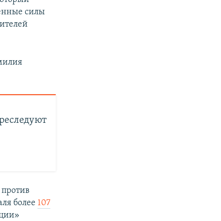
женные силы
жителей
амилия
преследуют
 против
аля более
107
ации»