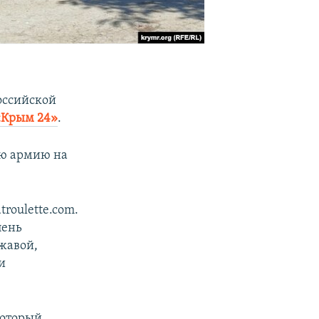
оссийской
«Крым 24»
.
ую армию на
roulette.com.
пень
жавой,
и
который