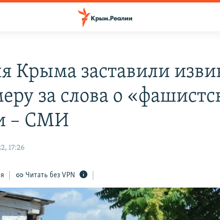
я Крыма заставили изви
меру за слова о «фашист
и – СМИ
2, 17:26
ся
Читать без VPN