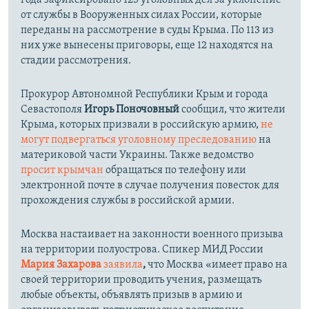
года зафиксировано 125 уголовных дел за уклонение
от службы в Вооруженных силах России, которые
переданы на рассмотрение в суды Крыма. По 113 из
них уже вынесены приговоры, еще 12 находятся на
стадии рассмотрения.
Прокурор Автономной Республики Крым и города
Севастополя
Игорь Поночовный
сообщил, что жители
Крыма, которых призвали в российскую армию,
не
могут подвергаться уголовному преследованию
на
материковой части Украины. Также ведомство
просит крымчан
обращаться по телефону или
электронной почте в случае получения повесток для
прохождения службы в российской армии.
Москва настаивает на законности военного призыва
на территории полуострова. Спикер МИД России
Мария Захарова
заявила
,
что Москва «имеет право на
своей территории проводить учения, размещать
любые объекты, объявлять призыв в армию и