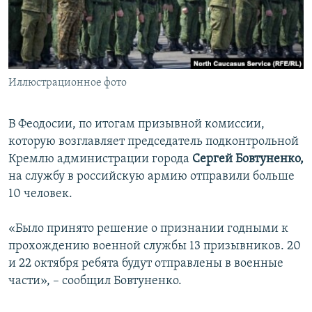
ПРИСОЕДИНЯЙТЕСЬ!
ПОБЕДИТЕЛЕЙ НЕ СУДЯТ?
КРЫМ.НЕПОКОРЕННЫЙ
ELIFBE
Иллюстрационное фото
УКРАИНСКАЯ ПРОБЛЕМА КРЫМА
Все сайты RFE/RL
В Феодосии, по итогам призывной комиссии,
которую возглавляет председатель подконтрольной
Кремлю администрации города
Сергей Бовтуненко,
на службу в российскую армию отправили больше
10 человек.
«Было принято решение о признании годными к
прохождению военной службы 13 призывников. 20
и 22 октября ребята будут отправлены в военные
части», – сообщил Бовтуненко.