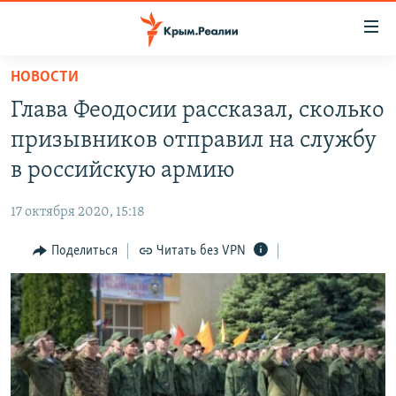
Доступность
ссылки
Вернуться
НОВОСТИ
к
НОВОСТИ
Глава Феодосии рассказал, сколько
основному
СПЕЦПРОЕКТЫ
содержанию
призывников отправил на службу
ВОДА
Вернутся
ГРУЗ 200
в российскую армию
к
ИСТОРИЯ
КАРТА ВОЕННЫХ ОБЪЕКТОВ КРЫМА
главной
17 октября 2020, 15:18
ЕЩЕ
11 ЛЕТ ОККУПАЦИИ КРЫМА. 11 ИСТОРИЙ СОПРОТИВЛЕНИЯ
навигации
Вернутся
Поделиться
Читать без VPN
РАДІО СВОБОДА
ИНТЕРАКТИВ
к
КАК ОБОЙТИ БЛОКИРОВКУ
ИНФОГРАФИКА
поиску
ТЕЛЕПРОЕКТ КРЫМ.РЕАЛИИ
Українською
СОВЕТЫ ПРАВОЗАЩИТНИКОВ
Qırımtatar
ПРОПАВШИЕ БЕЗ ВЕСТИ