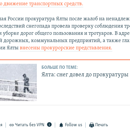
ло движение транспортных средств.
ая России прокуратура Ялты после жалоб на ненадле
оследствий снегопада провела проверку соблюдения т
 уборке дорог общего пользования и тротуаров. В адре
й дорожных, коммунальных предприятий, а также гл
ии Ялты
внесены прокурорские представления.
БОЛЬШЕ ПО ТЕМЕ:
Ялта: снег довел до прокуратуры
ся
Читать без VPN
Follow us
Печать