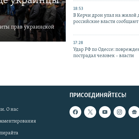
где украинцы
18:53
В Керчи дрон упал на жилой 
российские власти сообщают
щиты прав украинской
17:28
Удар РФ по Одессе: поврежде
пострадал человек – власти
ПРИСОЕДИНЯЙТЕСЬ!
и. О нас
омментирования
опирайта