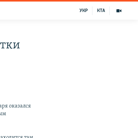
УКР
КТА
утки
аря оказался
ным
находится там