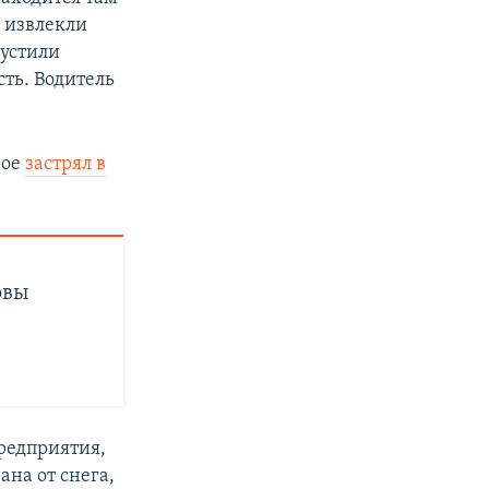
я извлекли
пустили
ть. Водитель
ное
застрял в
овы
редприятия,
ана от снега,