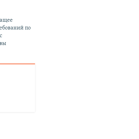
жащее
ребований по
с
авы