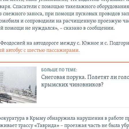
января. Спасатели с помощью такелажного оборудовани
з снежного заноса, при помощи пусковых проводов за
томобиля и сопроводили на расчищенную проезжую час
й помощи не нуждался», – сказано в сообщении.
д Феодосией на автодороге между с. Южное и с. Подгор
ый автобус с шестью пассажирами.
БОЛЬШЕ ПО ТЕМЕ:
Снеговая порука. Полетят ли гол
крымских чиновников?
рокуратура в Крыму обнаружила нарушения в работе п
живает трассу «Таврида» – проезжая часть не была убр