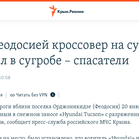
еодосией кроссовер на с
л в сугробе – спасатели
10:58
ся
Читать без VPN
ороги вблизи поселка Орджоникидзе (Феодосия) 20 янв
ным в снежном заносе «Hyundai Tucson» с разряжен
м, сообщает пресс-служба российского МЧС Крыма.
 на место, было установлено, что водитель «Hyundai» 