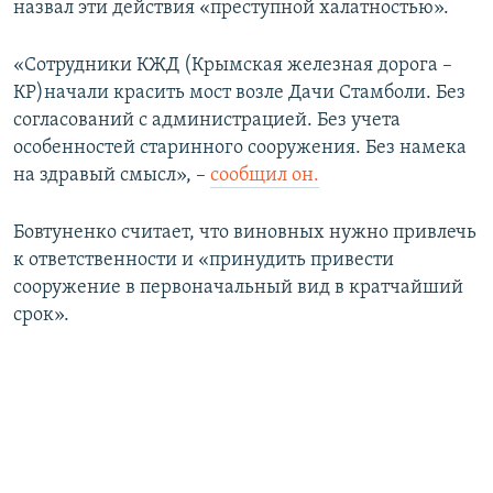
назвал эти действия «преступной халатностью».
ПРИСОЕДИНЯЙТЕСЬ!
ПОБЕДИТЕЛЕЙ НЕ СУДЯТ?
КРЫМ.НЕПОКОРЕННЫЙ
«Сотрудники КЖД (Крымская железная дорога –
КР)начали красить мост возле Дачи Стамболи. Без
ELIFBE
согласований с администрацией. Без учета
УКРАИНСКАЯ ПРОБЛЕМА КРЫМА
особенностей старинного сооружения. Без намека
Все сайты RFE/RL
на здравый смысл», –
сообщил он.
Бовтуненко считает, что виновных нужно привлечь
к ответственности и «принудить привести
сооружение в первоначальный вид в кратчайший
срок».