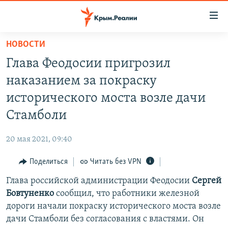
Доступность
ссылки
Вернуться
НОВОСТИ
к
НОВОСТИ
Глава Феодосии пригрозил
основному
СПЕЦПРОЕКТЫ
содержанию
наказанием за покраску
ВОДА
Вернутся
ГРУЗ 200
исторического моста возле дачи
к
ИСТОРИЯ
КАРТА ВОЕННЫХ ОБЪЕКТОВ КРЫМА
Стамболи
главной
ЕЩЕ
11 ЛЕТ ОККУПАЦИИ КРЫМА. 11 ИСТОРИЙ СОПРОТИВЛЕНИЯ
навигации
20 мая 2021, 09:40
Вернутся
РАДІО СВОБОДА
ИНТЕРАКТИВ
к
Поделиться
Читать без VPN
КАК ОБОЙТИ БЛОКИРОВКУ
ИНФОГРАФИКА
поиску
Глава российской администрации Феодосии
Сергей
ТЕЛЕПРОЕКТ КРЫМ.РЕАЛИИ
Українською
Бовтуненко
сообщил, что работники железной
СОВЕТЫ ПРАВОЗАЩИТНИКОВ
дороги начали покраску исторического моста возле
Qırımtatar
дачи Стамболи без согласования с властями. Он
ПРОПАВШИЕ БЕЗ ВЕСТИ